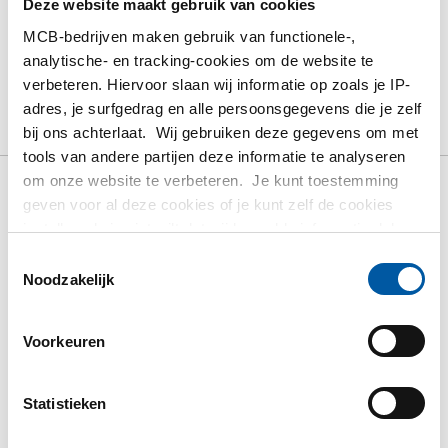
Deze website maakt gebruik van cookies
MCB-bedrijven maken gebruik van functionele-,
analytische- en tracking-cookies om de website te
verbeteren. Hiervoor slaan wij informatie op zoals je IP-
Product
Product omschrijving
Bruto prijslijst
adres, je surfgedrag en alle persoonsgegevens die je zelf
Downloads
Specificaties
bij ons achterlaat. Wij gebruiken deze gegevens om met
tools van andere partijen deze informatie te analyseren
om onze website te verbeteren. Je kunt toestemming
geven voor al deze cookies of je kunt zelf de cookies
Bruto prijslijst: Rvs 316 3 weg
instellen als je niet wilt dat wij bepaalde informatie delen.
kogelkr T-port bibibi BSP PN40
Meer informatie over de cookies die wij bijhouden en de
Toestemmingsselectie
partijen waarmee wij samenwerken vind je in ons
Noodzakelijk
Prijzen per Euro per: 1 Stuks
cookiebeleid. Bekijk
hier
ons beleid
Voorkeuren
Artikelnummer
2440-0819-114
Omschrijving
Statistieken
316 3 weg Kogelkraan T-port binnen/binnen/binnen BSP
PN40 1 1/4In DN32