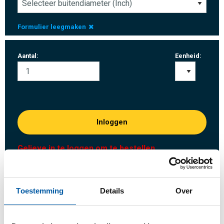
Formulier leegmaken
Aantal:
Eenheid:
Inloggen
Gelieve in te loggen om te bestellen
Bestel met uw eigen artikelnummers
Toestemming
Details
Over
Calculeren met actuele MCB-prijzen
Volg uw order via Track&Trace