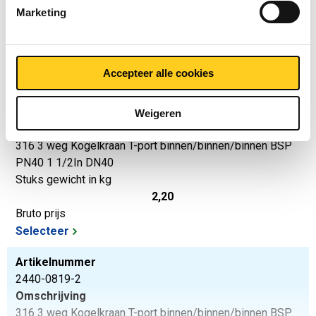
Stuks gewicht in kg
Marketing
0,90
Bruto prijs
Selecteer
Accepteer alle cookies
Artikelnummer
2440-0819-112
Weigeren
Omschrijving
316 3 weg Kogelkraan T-port binnen/binnen/binnen BSP
PN40 1 1/2In DN40
Stuks gewicht in kg
2,20
Bruto prijs
Selecteer
Artikelnummer
2440-0819-2
Omschrijving
316 3 weg Kogelkraan T-port binnen/binnen/binnen BSP