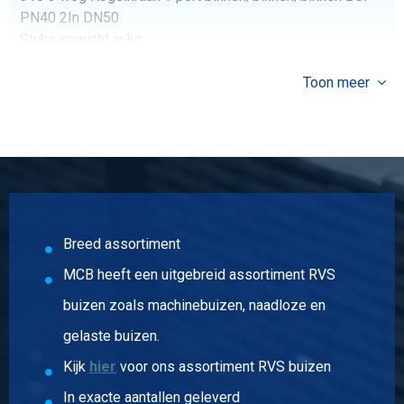
PN40 2In DN50
Stuks gewicht in kg
3,30
Bruto prijs
Toon meer
Selecteer
Breed assortiment
MCB heeft een uitgebreid assortiment RVS
buizen zoals machinebuizen, naadloze en
gelaste buizen.
Kijk
hier
voor ons assortiment RVS buizen
In exacte aantallen geleverd