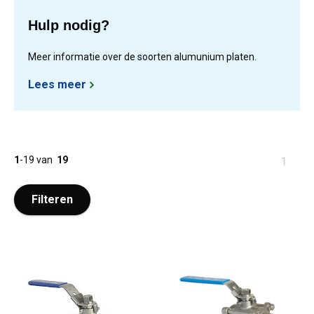
Hulp nodig?
Meer informatie over de soorten alumunium platen.
Lees meer
1
-
19
van
19
U
1
bent
op
Filteren
pagina