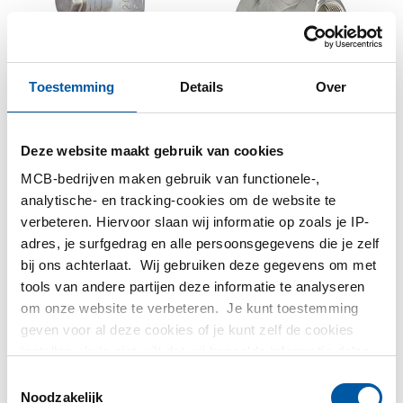
Rvs 316 terugslagklep
Rvs 316 terugslagklep
Toestemming
Details
Over
RB bibi BSP PN40 swing
RB bibi BSP PN63
type
spring Y type
2440-0813
2440-0814
Deze website maakt gebruik van cookies
Selecteer uw maat
Selecteer uw maat
MCB-bedrijven maken gebruik van functionele-,
analytische- en tracking-cookies om de website te
verbeteren. Hiervoor slaan wij informatie op zoals je IP-
adres, je surfgedrag en alle persoonsgegevens die je zelf
bij ons achterlaat. Wij gebruiken deze gegevens om met
tools van andere partijen deze informatie te analyseren
om onze website te verbeteren. Je kunt toestemming
geven voor al deze cookies of je kunt zelf de cookies
Rvs 316 terugslagklep
Rvs 316 3 weg kogelkr
instellen als je niet wilt dat wij bepaalde informatie delen.
RB bibi BSP PN40
L-port bibibi BSP PN63
Meer informatie over de cookies die wij bijhouden en de
Toestemmingsselectie
spring Y type
2440-0816
partijen waarmee wij samenwerken vind je in ons
Noodzakelijk