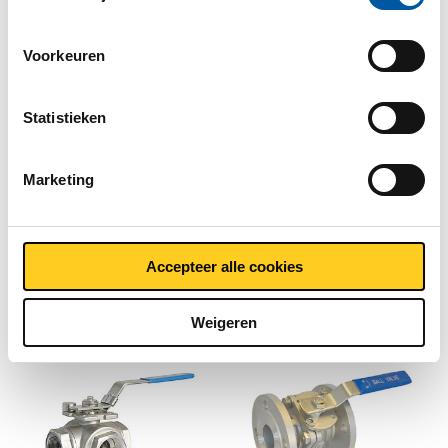
2440-0815
Selecteer uw maat
cookiebeleid. Bekijk
hier
ons beleid
Selecteer uw maat
Voorkeuren
Statistieken
Marketing
Rvs 316 3 weg kogelkr
Rvs 316 3 weg kogelkr
L-port bibibi BSP PN40
T-port bibibi BSP PN63
Accepteer alle cookies
2440-0817
2440-0818
Selecteer uw maat
Selecteer uw maat
Weigeren