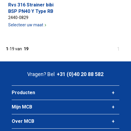
Rvs 316 Strainer bibi
BSP PN40 Y Type RB
2440-0829
Selecteer uw maat
U
1
1
-
19
van
19
bent
op
pagina
Vragen? Bel
+31 (0)40 20 88 582
Producten
Mijn MCB
Over MCB