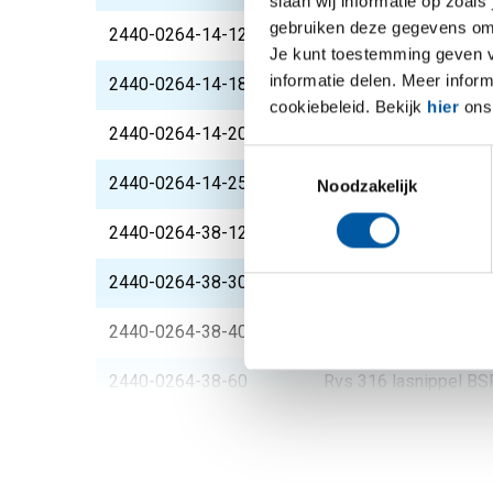
slaan wij informatie op zoals
gebruiken deze gegevens om 
2440-0264-14-120
Rvs 316 lasnippel BS
Je kunt toestemming geven voo
informatie delen. Meer infor
2440-0264-14-180
Rvs 316 lasnippel BS
cookiebeleid. Bekijk
hier
ons 
2440-0264-14-200
Rvs 316 lasnippel BS
Toestemmingsselectie
2440-0264-14-250
Rvs 316 lasnippel BS
Noodzakelijk
2440-0264-38-120
Rvs 316 lasnippel BS
2440-0264-38-300
Rvs 316 lasnippel BS
2440-0264-38-40
Rvs 316 lasnippel BS
2440-0264-38-60
Rvs 316 lasnippel BS
2440-0264-12-110
Rvs 316 lasnippel BS
2440-0264-12-120
Rvs 316 lasnippel BS