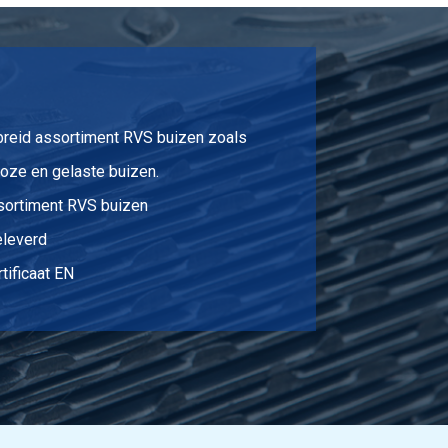
0,175
Selecteer
0,242
Selecteer
0,04
Selecteer
breid assortiment RVS buizen zoals
0,156
Selecteer
oze en gelaste buizen.
sortiment RVS buizen
0,323
Selecteer
eleverd
0,387
Selecteer
tificaat EN
0,234
Selecteer
0,34
Selecteer
0,39
Selecteer
0,42
Selecteer