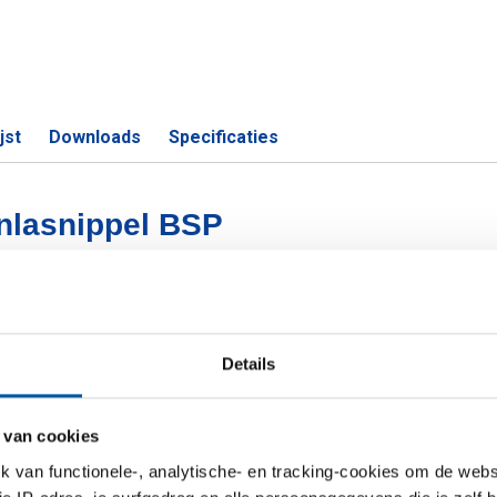
jst
Downloads
Specificaties
aanlasnippel BSP
S
Details
P 1 1/4In L=110
P 1In L=250
 van cookies
van functionele-, analytische- en tracking-cookies om de websi
P 3/4In L=160