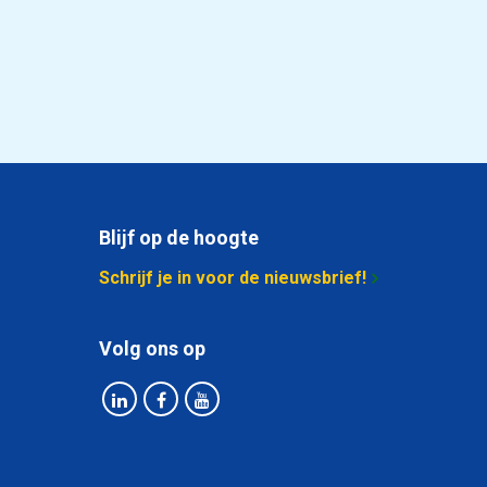
0,58
Selecteer
0,10
Selecteer
0,466
Selecteer
0,24
Selecteer
0,746
Selecteer
Blijf op de hoogte
Schrijf je in voor de nieuwsbrief!
0,158
Selecteer
1,028
Selecteer
Volg ons op
1,232
Selecteer
0,253
Selecteer
0,335
Selecteer