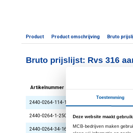
Product
Product omschrijving
Bruto prijsli
Bruto prijslijst: Rvs 316 
Artikelnummer
Omschrijving
Toestemming
2440-0264-114-110
Rvs 316 lasnippel BS
2440-0264-1-250
Rvs 316 lasnippel BS
Deze website maakt gebruik
MCB-bedrijven maken gebruik 
2440-0264-34-160
Rvs 316 lasnippel BS