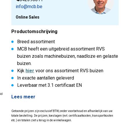
info@mcb.be
Online Sales
Productomschrijving
Breed assortiment
MCB heeft een uitgebreid assortiment RVS
buizen zoals machinebuizen, naadloze en gelaste
buizen.
Kijk
hier
voor ons assortiment RVS buizen
In exacte aantallen geleverd
Leverbaar met 3.1 certificaat EN
id
Lees meer
Getoonde prijzen zijn exclusief BTW, onder voorbehoud en afhankelijk van uw
totale bestelling. De prijzen, toeslagen (evt. certificaatkosten, transportkosten
etc.) en totalen ziet u terug in de winkelwagen.