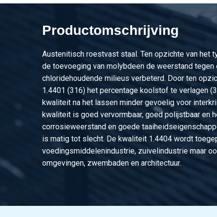
2440-0264-12-180
Rvs 316 lasnippel BS
Productomschrijving
2440-0264-12-250
Rvs 316 lasnippel BS
Austenitisch roestvast staal. Ten opzichte van het 
2440-0264-12-30
Rvs 316 lasnippel BS
de toevoeging van molybdeen de weerstand tegen 
chloridehoudende milieus verbeterd. Door ten opzic
2440-0264-34-120
Rvs 316 lasnippel BS
1.4401 (316) het percentage koolstof te verlagen (
kwaliteit na het lassen minder gevoelig voor interkri
2440-0264-34-250
Rvs 316 lasnippel BS
kwaliteit is goed vervormbaar, goed polijstbaar en 
2440-0264-34-300
Rvs 316 lasnippel BS
corrosieweerstand en goede taaiheidseigenschapp
is matig tot slecht. De kwaliteit 1.4404 wordt toege
2440-0264-1-120
Rvs 316 lasnippel BS
voedingsmiddelenindustrie, zuivelindustrie maar oo
omgevingen, zwembaden en architectuur.
2440-0264-1-140
Rvs 316 lasnippel BS
2440-0264-1-160
Rvs 316 lasnippel BS
2440-0264-1-170
Rvs 316 lasnippel BS