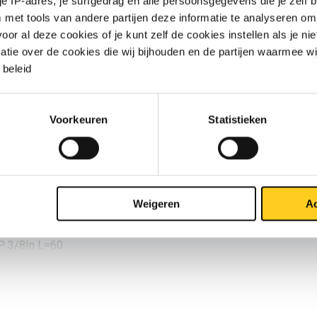
 je IP-adres, je surfgedrag en alle persoonsgegevens die je zelf b
met tools van andere partijen deze informatie te analyseren om
P 1/4In L=120
r al deze cookies of je kunt zelf de cookies instellen als je niet
matie over de cookies die wij bijhouden en de partijen waarmee w
P 1/4In L=180
beleid
P 1/4In L=200
P 1/4In L=250
Voorkeuren
Statistieken
P 3/8In L=120
P 3/8In L=300
Weigeren
Ac
P 3/8In L=40
P 3/8In L=60
P 1/2In L=110
P 1/2In L=120