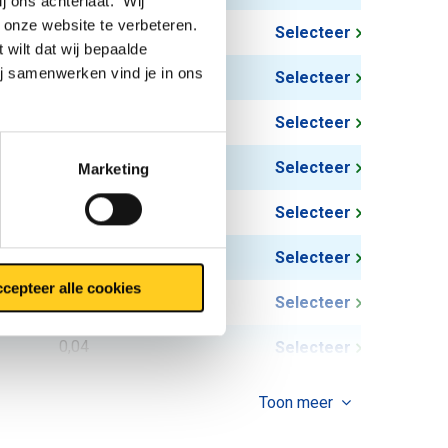
ij ons achterlaat. Wij
 onze website te verbeteren.
0,059
Selecteer
 wilt dat wij bepaalde
ij samenwerken vind je in ons
0,087
Selecteer
0,097
Selecteer
0,121
Selecteer
Marketing
0,078
Selecteer
0,193
Selecteer
cepteer alle cookies
0,027
Selecteer
0,04
Selecteer
0,14
Selecteer
Toon meer
0,117
Selecteer