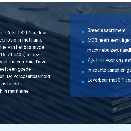
P 1/2In L=180
P 1/2In L=250
Breed assortiment
type AISI 1.4301 is door
P 1/2In L=30
corrosie in met name
MCB heeft een uitge
hte van het basistype
P 3/4In L=120
machinebuizen, naadl
316L/1.4404) is deze
Kijk
hier
voor ons as
stallijne corrosie. Deze
P 3/4In L=250
heeft een goede
In exacte aantallen g
P 3/4In L=300
en. De verspaanbaarheid
Leverbaar met 3.1 cer
past in de
P 1In L=120
k in maritieme
P 1In L=140
P 1In L=160
P 1In L=170