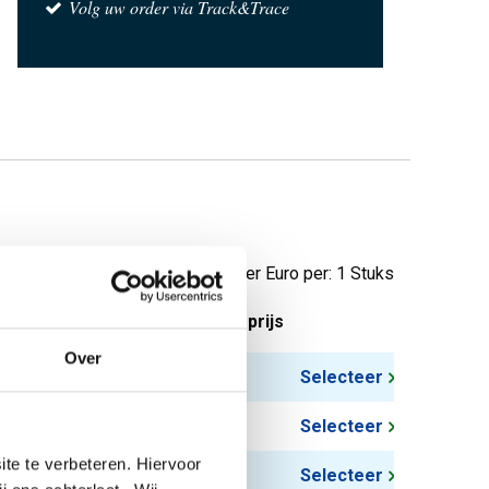
Volg uw order via Track&Trace
Prijzen per Euro per: 1 Stuks
tuks gewicht in kg
Bruto prijs
Over
0,55
Selecteer
0,484
Selecteer
te te verbeteren. Hiervoor
0,275
Selecteer