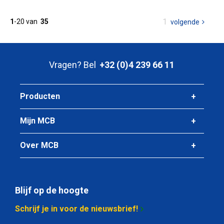
U
1
1
-
20
van
35
volgende
pagina
bent
op
pagina
Vragen? Bel
+32 (0)4 239 66 11
Producten
Mijn MCB
Over MCB
Blijf op de hoogte
Schrijf je in voor de nieuwsbrief!