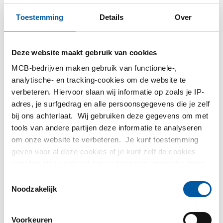
Rvs 1.4408 knie met
Rvs 316 draadsok BSP
strip 45/60/75/90
Toestemming
Details
Over
2440-0216
graden
Selecteer uw maat
2440-0219
Selecteer uw maat
Deze website maakt gebruik van cookies
MCB-bedrijven maken gebruik van functionele-,
analytische- en tracking-cookies om de website te
verbeteren. Hiervoor slaan wij informatie op zoals je IP-
adres, je surfgedrag en alle persoonsgegevens die je zelf
bij ons achterlaat. Wij gebruiken deze gegevens om met
tools van andere partijen deze informatie te analyseren
om onze website te verbeteren. Je kunt toestemming
Rvs 316 draad T-stuk
Rvs 316 kruisstuk BSP
geven voor al deze cookies of je kunt zelf de cookies
BSP
2440-0221
instellen als je niet wilt dat wij bepaalde informatie delen.
2440-0220
Selecteer uw maat
Meer informatie over de cookies die wij bijhouden en de
Toestemmingsselectie
Selecteer uw maat
partijen waarmee wij samenwerken vind je in ons
Noodzakelijk
cookiebeleid. Bekijk
hier
ons beleid
Voorkeuren