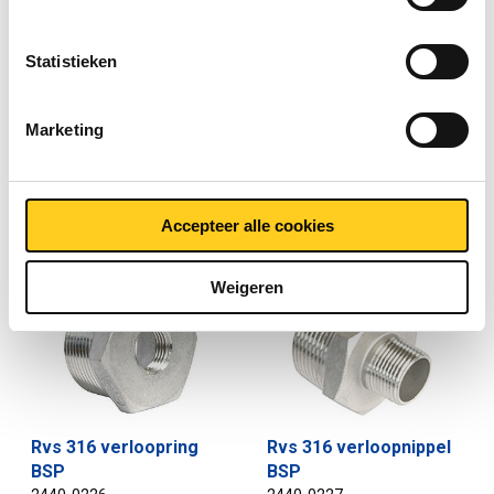
Statistieken
Marketing
Rvs 1.4408 verloop T-
Rvs 316 verloopsok
stuk BSP
BSP
2440-0224
2440-0225
Selecteer uw maat
Selecteer uw maat
Accepteer alle cookies
Weigeren
Rvs 316 verloopring
Rvs 316 verloopnippel
BSP
BSP