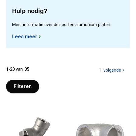
Hulp nodig?
Meer informatie over de soorten alumunium platen.
Lees meer
1
-
20
van
35
U
1
volgende
pagina
bent
op
Filteren
pagina