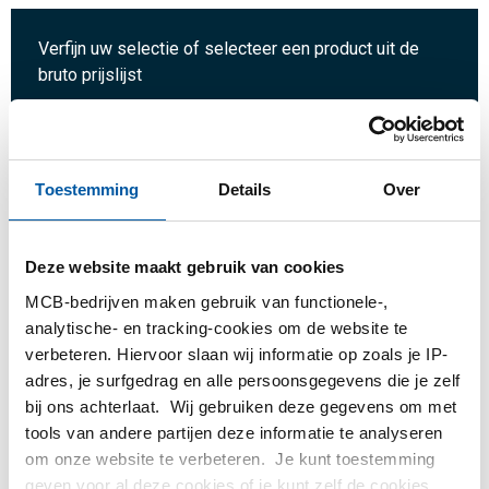
Verfijn uw selectie of selecteer een product uit de
bruto prijslijst
Aantal:
Eenheid:
Toestemming
Details
Over
Deze website maakt gebruik van cookies
Inloggen
MCB-bedrijven maken gebruik van functionele-,
analytische- en tracking-cookies om de website te
verbeteren. Hiervoor slaan wij informatie op zoals je IP-
Gelieve in te loggen om te bestellen
adres, je surfgedrag en alle persoonsgegevens die je zelf
bij ons achterlaat. Wij gebruiken deze gegevens om met
Bestel met uw eigen artikelnummers
tools van andere partijen deze informatie te analyseren
Calculeren met actuele MCB-prijzen
om onze website te verbeteren. Je kunt toestemming
geven voor al deze cookies of je kunt zelf de cookies