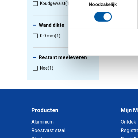
Koudgewalst
(1)
Noodzakelijk
1
-
1
van
Wand dikte
0.0 mm
(1)
Restant meeleveren
Nee
(1)
Producten
Mijn 
Aluminium
Ontdek
Roestvast staal
Registr