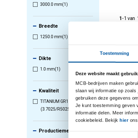
3000.0 mm
(1)
1
-
1
van
Breedte
1250.0 mm
(1)
Toestemming
Dikte
1.0 mm
(1)
Deze website maakt gebruik
MCB-bedrijven maken gebruik 
Kwaliteit
slaan wij informatie op zoals
gebruiken deze gegevens om 
TITANIUM GR1
Je kunt toestemming geven voo
Titaniu
(3.7025/R50250)
(1)
informatie delen. Meer infor
(3.7025
cookiebeleid. Bekijk
hier
ons 
plaat/b
2590-06
Productiemethode
Toestemmingsselectie
Selectee