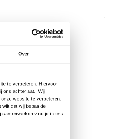
U
1
bent
op
pagina
Over
te te verbeteren. Hiervoor
ij ons achterlaat. Wij
 onze website te verbeteren.
 wilt dat wij bepaalde
ij samenwerken vind je in ons