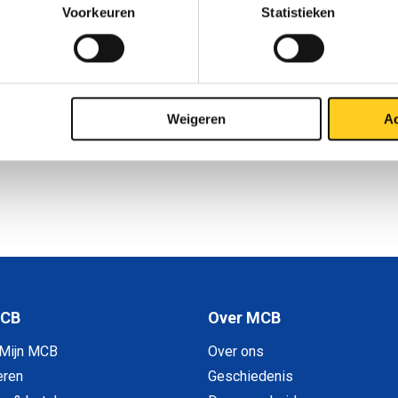
Voorkeuren
Statistieken
1
Weigeren
Ac
MCB
Over MCB
 Mijn MCB
Over ons
eren
Geschiedenis