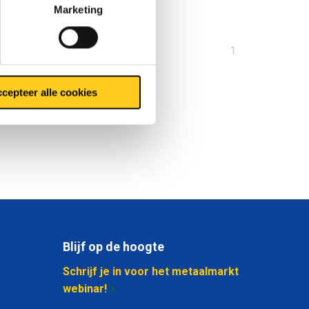
Marketing
U
1
bent
op
cepteer alle cookies
pagina
Blijf op de hoogte
Schrijf je in voor het metaalmarkt
webinar!