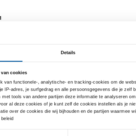
1
Details
 van cookies
van functionele-, analytische- en tracking-cookies om de websi
 je IP-adres, je surfgedrag en alle persoonsgegevens die je zelf b
met tools van andere partijen deze informatie te analyseren om
r al deze cookies of je kunt zelf de cookies instellen als je niet
m Gr1
matie over de cookies die wij bijhouden en de partijen waarmee w
/R50250)
beleid
and koudgewalst
00
r uw maat