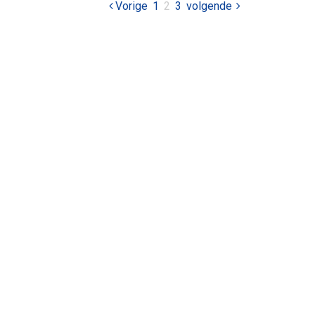
pagina
pagina
Vorige
1
U
2
3
volgende
bent
op
pagina