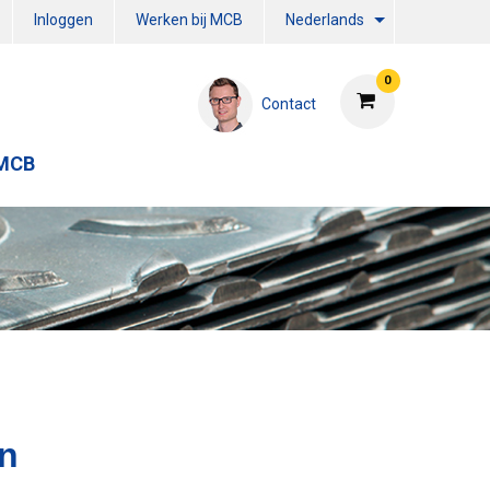
Inloggen
Werken bij MCB
Nederlands
0
Contact
 MCB
en