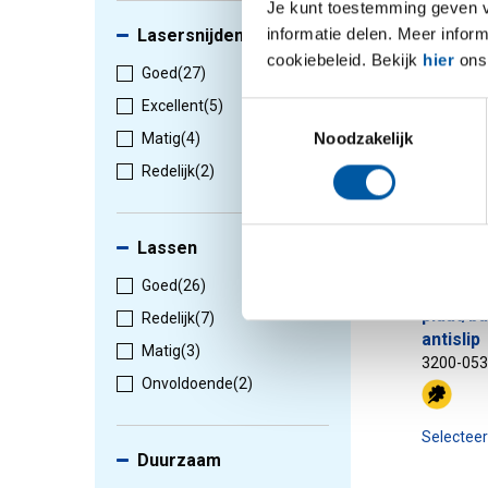
Je kunt toestemming geven voo
informatie delen. Meer infor
Lasersnijden
cookiebeleid. Bekijk
hier
ons 
Goed
(27)
Excellent
(5)
Toestemmingsselectie
Noodzakelijk
Matig
(4)
Redelijk
(2)
Lassen
Warmge
Goed
(26)
geperf
plaat/b
Redelijk
(7)
antislip
Matig
(3)
3200-05
Onvoldoende
(2)
Selectee
Duurzaam