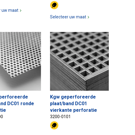
r uw maat
Selecteer uw maat
perforeerde
Kgw geperforeerde
and DC01 ronde
plaat/band DC01
tie
vierkante perforatie
00
3200-0101