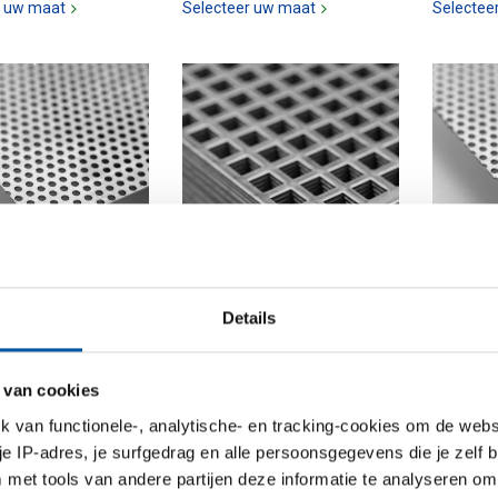
r uw maat
Selecteer uw maat
Selectee
z geperf
Snd verz geperf
Warmge
Details
and DX51D+Z140
plaat/band DX51D+Z140
geperf
erforatie
vierkante perfor
plaat/b
perfora
00
3200-0201
 van cookies
3200-05
van functionele-, analytische- en tracking-cookies om de websi
 je IP-adres, je surfgedrag en alle persoonsgegevens die je zelf b
r uw maat
Selecteer uw maat
Selectee
met tools van andere partijen deze informatie te analyseren om