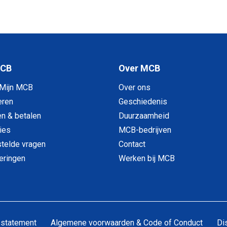
MCB
Over MCB
 Mijn MCB
Over ons
eren
Geschiedenis
en & betalen
Duurzaamheid
ies
MCB-bedrijven
telde vragen
Contact
veringen
Werken bij MCB
 statement
Algemene voorwaarden & Code of Conduct
Di