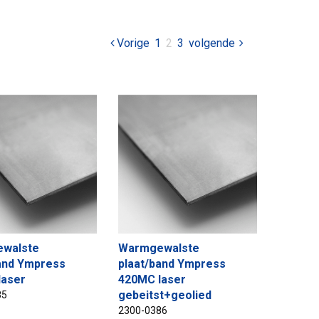
pagina
pagina
Vorige
1
U
2
3
volgende
bent
op
pagina
walste
Warmgewalste
and Ympress
plaat/band Ympress
laser
420MC laser
gebeitst+geolied
85
2300-0386