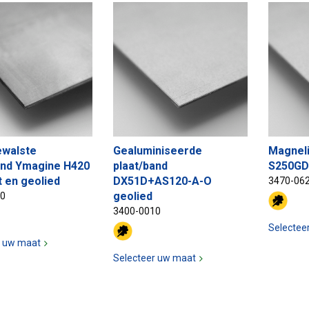
walste
Gealuminiseerde
Magneli
and Ymagine H420
plaat/band
S250GD
t en geolied
DX51D+AS120-A-O
3470-06
geolied
50
3400-0010
Selectee
r uw maat
Selecteer uw maat