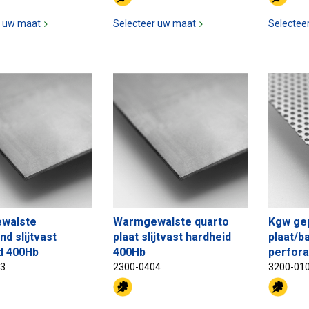
r uw maat
Selecteer uw maat
Selectee
walste
Warmgewalste quarto
Kgw ge
nd slijtvast
plaat slijtvast hardheid
plaat/b
d 400Hb
400Hb
perfora
03
2300-0404
3200-01