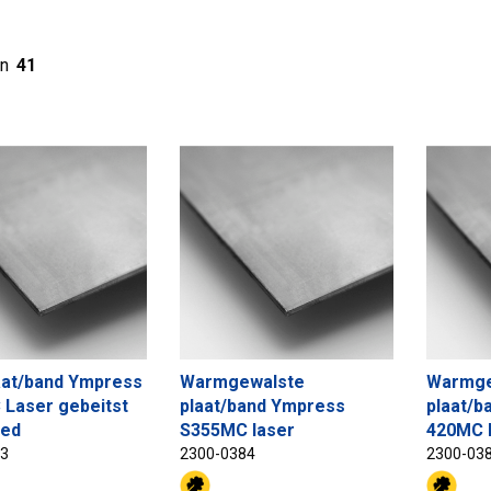
n
41
at/band Ympress
Warmgewalste
Warmge
Laser gebeitst
plaat/band Ympress
plaat/b
ied
S355MC laser
420MC 
83
2300-0384
2300-03