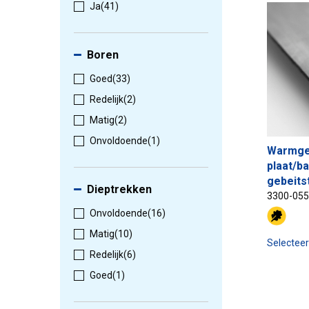
Ja
(41)
Boren
Goed
(33)
Redelijk
(2)
Matig
(2)
Onvoldoende
(1)
Warmge
plaat/b
gebeits
Dieptrekken
3300-05
Onvoldoende
(16)
Matig
(10)
Selectee
Redelijk
(6)
Goed
(1)