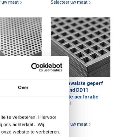
r uw maat
Selecteer uw maat
walste
Warmgewalste geperf
Over
oreerde
plaat/band DD11
and DD11 ronde
vierkante perforatie
tie
3200-0501
00
te te verbeteren. Hiervoor
ij ons achterlaat. Wij
Selecteer uw maat
r uw maat
 onze website te verbeteren.