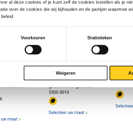
r al deze cookies of je kunt zelf de cookies instellen als je niet
matie over de cookies die wij bijhouden en de partijen waarmee w
beleid
Voorkeuren
Statistieken
walste
Warmgewalste
Warmge
Weigeren
Ac
oreerde
plaat/band S235JR
plaat/b
and S235JR
gebeitst en geolied
3300-00
3300-0010
36
Selectee
Selecteer uw maat
r uw maat