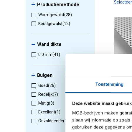
Selectee
Productiemethode
Warmgewalst
(28)
Koudgewalst
(12)
Wand dikte
0.0 mm
(41)
Buigen
Snd ver
Toestemming
Goed
(26)
plaat/b
ronde p
Redelijk
(7)
3200-02
Matig
(3)
Deze website maakt gebruik
Excellent
(1)
MCB-bedrijven maken gebruik 
slaan wij informatie op zoals
Selectee
Onvoldoende
(1)
gebruiken deze gegevens om 