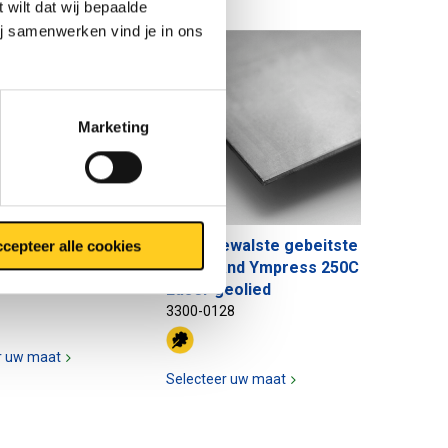
 wilt dat wij bepaalde
ij samenwerken vind je in ons
Marketing
walste gebeitste
Warmgewalste gebeitste
cepteer alle cookies
and DD11 geolied
plaat/band Ympress 250C
Laser geolied
11
3300-0128
r uw maat
Selecteer uw maat