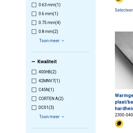
0.63 mm
(1)
Selectee
0.6 mm
(1)
0.75 mm
(4)
0.8 mm
(2)
Toon meer
Kwaliteit
400HB
(2)
42MNV7
(1)
C45N
(1)
Warmge
CORTEN A
(2)
plaat/ba
DC01
(3)
hardhei
2300-04
Toon meer