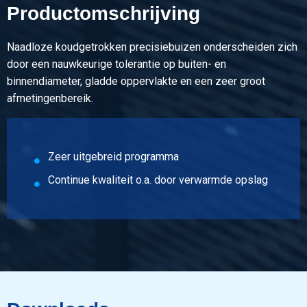
Omschrijving
Productomschrijving
Ndl Gefosf Hydr Pneum Leidingbuis EN10305-4 12x2 E355
5,5-6,5 m
Naadloze koudgetrokken precisiebuizen onderscheiden zich
door een nauwkeurige tolerantie op buiten- en
Stuks gewicht in kg
binnendiameter, gladde oppervlakte en een zeer groot
Bruto prijs
afmetingenbereik.
Selecteer
Artikelnummer
5100-0023-123
Zeer uitgebreid programma
Omschrijving
Continue kwaliteit o.a. door verwarmde opslag
Ndl Gefosf Hydr Pneum Leidingbuis EN10305-4 12x3 E355
5,5-6,5 m
Stuks gewicht in kg
Bruto prijs
Selecteer
Artikelnummer