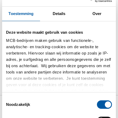
Inloggen
Toestemming
Details
Over
Gelieve in te loggen om te bestellen
Bestel met uw eigen artikelnummers
Deze website maakt gebruik van cookies
Calculeren met actuele MCB-prijzen
MCB-bedrijven maken gebruik van functionele-,
Volg uw order via Track&Trace
analytische- en tracking-cookies om de website te
verbeteren. Hiervoor slaan wij informatie op zoals je IP-
adres, je surfgedrag en alle persoonsgegevens die je zelf
bij ons achterlaat. Wij gebruiken deze gegevens om met
tools van andere partijen deze informatie te analyseren
Product
Product omschrijving
Bruto prijslijst
om onze website te verbeteren. Je kunt toestemming
geven voor al deze cookies of je kunt zelf de cookies
Downloads
Specificaties
instellen als je niet wilt dat wij bepaalde informatie delen.
Meer informatie over de cookies die wij bijhouden en de
Toestemmingsselectie
partijen waarmee wij samenwerken vind je in ons
Noodzakelijk
Bruto prijslijst: Naadloze gefosf
cookiebeleid. Bekijk
hier
ons beleid