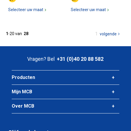
Selecteer uw maat
Selecteer uw maat
U
1
1
-
20
van
28
volgende
pagina
bent
op
pagina
Vragen? Bel
+31 (0)40 20 88 582
Producten
Mijn MCB
Over MCB