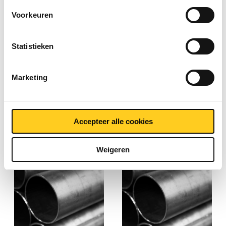
Voorkeuren
Statistieken
Rollenbaanbuis blank
Kasbuis EN 10219
Marketing
electrolytisch verzinkt
S235JRH Thv getest
5000-0114
5000-0145
Accepteer alle cookies
Selecteer uw maat
Selecteer uw maat
Weigeren