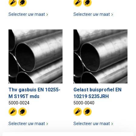
Selecteer uw maat
Selecteer uw maat
Thv gasbuis EN 10255-
Gelast buisprofiel EN
M S195T mds
10219 S235JRH
5000-0024
5000-0040
Selecteer uw maat
Selecteer uw maat