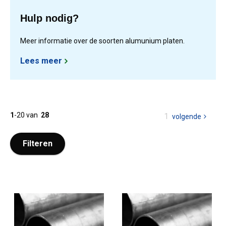
Hulp nodig?
Meer informatie over de soorten alumunium platen.
Lees meer
1
-
20
van
28
U
1
volgende
pagina
bent
op
Filteren
pagina