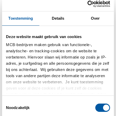
Toestemming
Details
Over
Deze website maakt gebruik van cookies
MCB-bedrijven maken gebruik van functionele-,
analytische- en tracking-cookies om de website te
Kasbuis EN 10219
Konstruktiebuis EN
verbeteren. Hiervoor slaan wij informatie op zoals je IP-
S235JRH getest
10255-L2 S195T
adres, je surfgedrag en alle persoonsgegevens die je zelf
warmvervaardigd
5000-0045
bij ons achterlaat. Wij gebruiken deze gegevens om met
5000-0100
tools van andere partijen deze informatie te analyseren
om onze website te verbeteren. Je kunt toestemming
Selecteer uw maat
geven voor al deze cookies of je kunt zelf de cookies
Selecteer uw maat
instellen als je niet wilt dat wij bepaalde informatie delen.
Meer informatie over de cookies die wij bijhouden en de
Toestemmingsselectie
partijen waarmee wij samenwerken vind je in ons
Noodzakelijk
cookiebeleid. Bekijk
hier
ons beleid