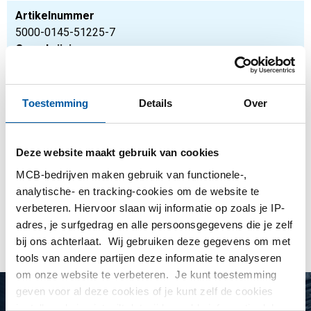
Artikelnummer
5000-0145-51225-7
Omschrijving
Kasbuis EN 10219 S235JRH getest 51x2,25 a 7 mtr
thermisch verzinkt
Toestemming
Details
Over
Stuks gewicht in kg
18,928
Bruto prijs
Deze website maakt gebruik van cookies
Selecteer
MCB-bedrijven maken gebruik van functionele-,
analytische- en tracking-cookies om de website te
verbeteren. Hiervoor slaan wij informatie op zoals je IP-
Toon meer
adres, je surfgedrag en alle persoonsgegevens die je zelf
bij ons achterlaat. Wij gebruiken deze gegevens om met
tools van andere partijen deze informatie te analyseren
om onze website te verbeteren. Je kunt toestemming
geven voor al deze cookies of je kunt zelf de cookies
instellen als je niet wilt dat wij bepaalde informatie delen.