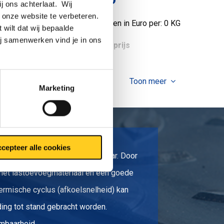
ij ons achterlaat. Wij
 onze website te verbeteren.
Prijzen in Euro per: 0 KG
 wilt dat wij bepaalde
ij samenwerken vind je in ons
tuks gewicht in kg
Bruto prijs
Toon meer
Marketing
cepteer alle cookies
plex roestvast staal goed lasbaar. Door
 het lastoevoegmateriaal en een goede
ermische cyclus (afkoelsnelheid) kan
ing tot stand gebracht worden.
mbaarheid