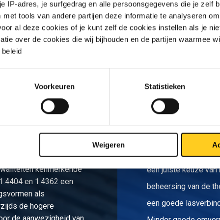
 je IP-adres, je surfgedrag en alle persoonsgegevens die je zelf b
met tools van andere partijen deze informatie te analyseren om
r al deze cookies of je kunt zelf de cookies instellen als je niet
matie over de cookies die wij bijhouden en de partijen waarmee w
S
beleid
Voorkeuren
Statistieken
Weigeren
Ac
In het algemeen is du
tvast staal is 1.4462 de
kwaliteiten kenmerkende
een juiste keuze van
n 1.4404 en 1.4362 een
beheersing van de th
ngsvormen als
een goede lasverbind
rzijds de hogere
oor de aanwezigheid van
Minder goede omvor