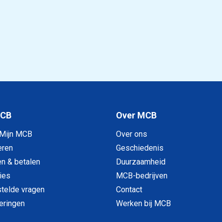
MCB
Over MCB
 Mijn MCB
Over ons
eren
Geschiedenis
en & betalen
Duurzaamheid
ies
MCB-bedrijven
telde vragen
Contact
veringen
Werken bij MCB