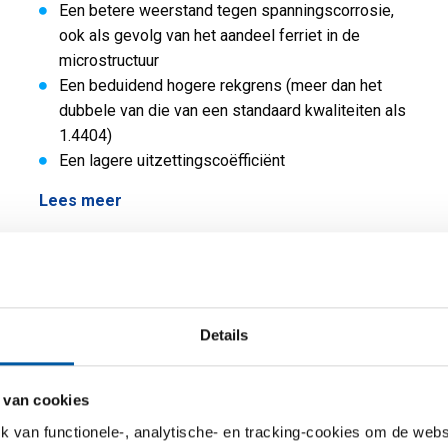
Een betere weerstand tegen spanningscorrosie,
ook als gevolg van het aandeel ferriet in de
microstructuur
Een beduidend hogere rekgrens (meer dan het
dubbele van die van een standaard kwaliteiten als
1.4404)
Een lagere uitzettingscoëfficiënt
Lees meer
Getoonde prijzen zijn exclusief BTW, onder voorbehoud en afhankelijk van uw
totale bestelling. De prijzen, toeslagen (evt. certificaatkosten, orderbijdrage etc.)
en totalen ziet u terug in de winkelwagen.
Details
jst
Downloads
Specificaties
 van cookies
van functionele-, analytische- en tracking-cookies om de websi
t/band 1.4462/UNS S31803 fin 1D(D