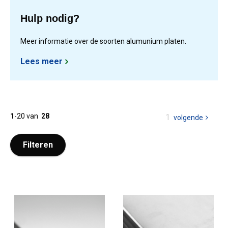
Hulp nodig?
Meer informatie over de soorten alumunium platen.
Lees meer
1
-
20
van
28
U
1
volgende
pagina
bent
op
Filteren
pagina