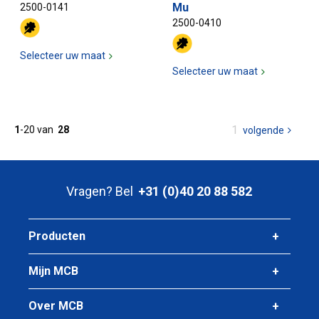
Mu
2500-0141
2500-0410
Selecteer uw maat
Selecteer uw maat
U
1
1
-
20
van
28
volgende
pagina
bent
op
pagina
Vragen? Bel
+31 (0)40 20 88 582
Producten
Mijn MCB
Over MCB