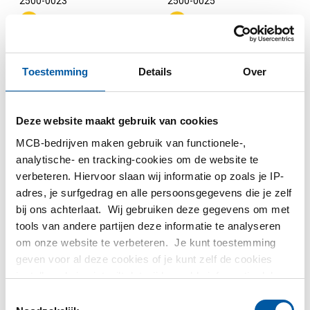
2500-0023
2500-0025
Selecteer uw maat
Selecteer uw maat
Toestemming
Details
Over
Deze website maakt gebruik van cookies
MCB-bedrijven maken gebruik van functionele-,
analytische- en tracking-cookies om de website te
verbeteren. Hiervoor slaan wij informatie op zoals je IP-
adres, je surfgedrag en alle persoonsgegevens die je zelf
bij ons achterlaat. Wij gebruiken deze gegevens om met
Rvs plaat/band type
Rvs plaat/band type
tools van andere partijen deze informatie te analyseren
304/304L koudgewalst
321 koudgewalst finish
om onze website te verbeteren. Je kunt toestemming
finish BA
2B
geven voor al deze cookies of je kunt zelf de cookies
2500-0026
2500-0027
instellen als je niet wilt dat wij bepaalde informatie delen.
Meer informatie over de cookies die wij bijhouden en de
Toestemmingsselectie
partijen waarmee wij samenwerken vind je in ons