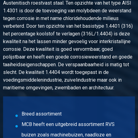
Austenitisch roestvast staal. Ten opzichte van het type AISI
Bruto prijs
1.4301 is door de toevoeging van molybdeen de weerstand
Selecteer
tegen corrosie in met name chloridehoudende milieus
Artikelnummer
verbeterd. Door ten opzichte van het basistype 1.4401 (316)
2430-0312-603290
het percentage koolstof te verlagen (316L/1.4404) is deze
Omschrijving
kwaliteit na het lassen minder gevoelig voor interkristallijne
Rvs gelaste lasbocht type A 1.4404 5D 90 gr60,3x2 R=135
corrosie. Deze kwaliteit is goed vervormbaar, goed
Stuks gewicht in kg
polijstbaar en heeft een goede corrosieweerstand en goede
0,61
taaiheidseigenschappen. De verspaanbaarheid is matig tot
Bruto prijs
slecht. De kwaliteit 1.4404 wordt toegepast in de
Selecteer
voedingsmiddelenindustrie, zuivelindustrie maar ook in
maritieme omgevingen, zwembaden en architectuur.
Breed assortiment
MCB heeft een uitgebreid assortiment RVS
buizen zoals machinebuizen, naadloze en