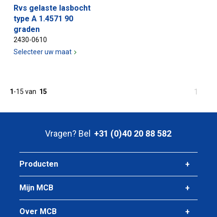
Rvs gelaste lasbocht
type A 1.4571 90
graden
2430-0610
Selecteer uw maat
U
1
1
-
15
van
15
bent
op
pagina
Vragen? Bel
+31 (0)40 20 88 582
Producten
Mijn MCB
Over MCB