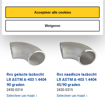
Rvs gelaste lasbocht
Rvs gelaste lasbocht
1.4404 R=D+100 90
type A 1.4404 5D 90
Accepteer alle cookies
graden
graden
2430-0311
2430-0312
Weigeren
Selecteer uw maat
Selecteer uw maat
Rvs gelaste lasbocht
Rvs naadloze lasbocht
LR ASTM A-403 1.4404
LR ASTM A-403 1.4404
90 graden
45/90 graden
2430-0314
2430-0315
Selecteer uw maat
Selecteer uw maat