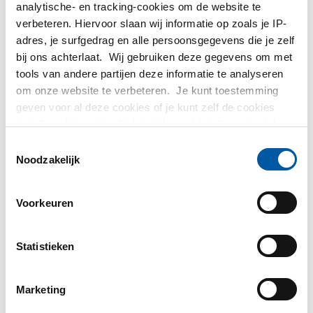
analytische- en tracking-cookies om de website te
verbeteren. Hiervoor slaan wij informatie op zoals je IP-
adres, je surfgedrag en alle persoonsgegevens die je zelf
bij ons achterlaat. Wij gebruiken deze gegevens om met
tools van andere partijen deze informatie te analyseren
Rvs gelaste lasbocht
om onze website te verbeteren. Je kunt toestemming
type A 1.4404 90
geven voor al deze cookies of je kunt zelf de cookies
Gelaste lasverloop
graden
instellen als je niet wilt dat wij bepaalde informatie delen.
1.4307 / A-403 L=3(D-
2430-0310
Meer informatie over de cookies die wij bijhouden en de
Toestemmingsselectie
d)exc.
Selecteer uw maat
partijen waarmee wij samenwerken vind je in ons
Noodzakelijk
2430-0131
cookiebeleid. Bekijk
hier
ons beleid
Selecteer uw maat
Voorkeuren
Statistieken
Marketing