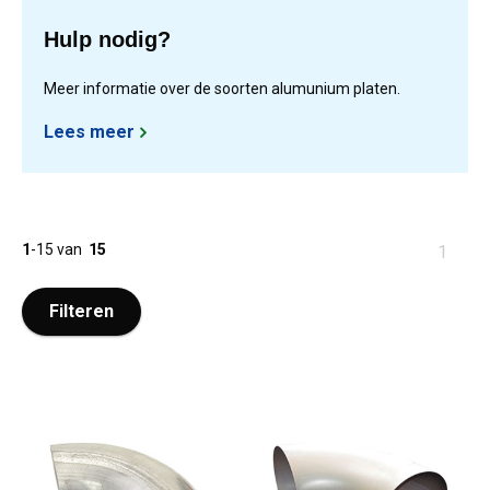
Hulp nodig?
Meer informatie over de soorten alumunium platen.
Lees meer
1
-
15
van
15
U
1
bent
op
Filteren
pagina