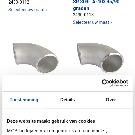
SR 304L A-403 45/90
2430-0112
graden
Selecteer uw maat
2430-0113
Selecteer uw maat
Rvs gelaste lasbocht
Rvs naadloze lasbocht
LR ASTM A-403 1.4307
LR ASTM A-403 1.4307
45/90 graden
45/90 graden
Toestemming
Details
Over
2430-0114
2430-0115
Selecteer uw maat
Selecteer uw maat
Deze website maakt gebruik van cookies
MCB-bedrijven maken gebruik van functionele-,