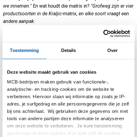
we innemen."
En wat houdt die matrix in?
"Grofweg zijn er vier
productsoorten in de Kraljic-matrix, en elke soort vraagt een
andere aanpak:
Routineproducten: focus op efficiency en lage
proceskosten
Hefboomproducten: beste condities, concurrentie
Toestemming
Details
Over
belangrijk
Knelpuntproducten: afhankelijk van enkele leveranciers,
beschikbaarheid veilig stellen
Deze website maakt gebruik van cookies
Strategische producten: nauwe samenwerking met
MCB-bedrijven maken gebruik van functionele-,
leverancier, zodat je bijvoorbeeld nieuwe kwaliteiten kunt
analytische- en tracking-cookies om de website te
ontwikkelen zoals Ympress laser.
verbeteren. Hiervoor slaan wij informatie op zoals je IP-
adres, je surfgedrag en alle persoonsgegevens die je zelf
bij ons achterlaat. Wij gebruiken deze gegevens om met
"Ik denk dat lange-termijnrelaties met leveranciers
tools van andere partijen deze informatie te analyseren
belangrijker worden, hierdoor zijn we gezamenlijk in staat om
om onze website te verbeteren. Je kunt toestemming
continu te verbeteren. We hebben een scherpe focus op de
geven voor al deze cookies of je kunt zelf de cookies