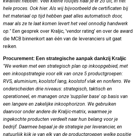
kwaliteit hebben. Veel kleine foutjes haal je er zo uit, in het
hele proces. Ook hier. Als wij bijvoorbeeld de certificaten bij
het materiaal op tijd hebben gaat alles automatisch door,
maar als ze te laat komen levert het veel onnodig handwerk
op."
Een gesprek over Kraljic, 'vendor rating' en over de award
die MCB binnenkort aan één van de leveranciers uit gaat
reiken.
Procurement: Een strategische aanpak dankzij Kraljic
"We werken met een strategisch plan op inkoopgebied, met
een inkoopstrategie voor elk van onze 5 productgroepen:
RVS, aluminium, koolstof lang, koolstof vlak en nonferro. We
onderscheiden drie niveaus: strategisch, taktisch en
operationeel, en managen onze 'supplier base' op basis van
een langere en zakelijke inkoophorizon. We gebruiken
daarvoor onder andere de Kraljic-matrix, waarmee je
ingekochte producten verdeelt naar hun belang voor je
bedrijf. Daarmee bepaal je de strategie per leverancier, en
natuurlijk kijk je van elk van de productgroepen welke positie