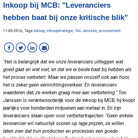
Inkoop bij MCB: "Leveranciers
Klant in beeld
Lean
hebben baat bij onze kritische blik"
MCB Campus
MVO
,
11-05-2016
Tags:
inkoop
,
inkoopstrategie
,
Ton Janssen
,
procurement
Medewerker in beeld
Overig
RVS
"Het is belangrijk dat we onze leveranciers uitleggen wat
Services
goed gaat en wat niet, en dat we er beide baat bij hebben als
Staal
het proces verbetert. Maar we passen onszelf ook aan hoor,
VMI
het is zeker geen eenrichtingsverkeer. En leveranciers
Werken bij MCB
waarderen dat, ze werken graag mee aan verbetering."
Ton
Janssen is verantwoordelijk voor de inkoop bij MCB, hij koopt
jaarlijks voor honderden miljoenen aan metaal in. En zijn
leveranciers staan open voor verbetertrajecten:
"Geen enkele
leverancier wil natuurlijk scoren op lage prijzen, ze willen
laten zien dat hun producten en processen een goede