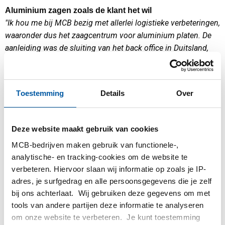
Aluminium zagen zoals de klant het wil
"Ik hou me bij MCB bezig met allerlei logistieke verbeteringen,
waaronder dus het zaagcentrum voor aluminium platen. De
aanleiding was de sluiting van het back office in Duitsland,
daardoor zijn we gaan kijken of de machines hier kunnen
worden ingezet. En dat bleek zo te zijn."
En nu gaat het beter?
"Eén van de vereisten was dat we de doorlooptijd konden
Toestemming
Details
Over
verkorten, vergeleken met vroeger. Naast
doorlooptijdverkorting wilden we ook de flexibiliteit
vergroten, dat we wat sneller konden leveren. Spoedorders,
Deze website maakt gebruik van cookies
24-uursleveringen zeg maar, dat is de richting die we op
MCB-bedrijven maken gebruik van functionele-,
willen. Maar ook de kwaliteit was belangrijk: betere
analytische- en tracking-cookies om de website te
zaagtoleranties, verpakkingseisen van de klant noem maar
verbeteren. Hiervoor slaan wij informatie op zoals je IP-
op."
Heel wat veranderingen bij elkaar dus.
adres, je surfgedrag en alle persoonsgegevens die je zelf
bij ons achterlaat. Wij gebruiken deze gegevens om met
"Als je het vergelijkt met vroeger is vooral de breedte en
tools van andere partijen deze informatie te analyseren
diepte van het assortiment vergroot, en de
om onze website te verbeteren. Je kunt toestemming
leverbetrouwbaarheid verbeterd. Vroeger waren we soms te