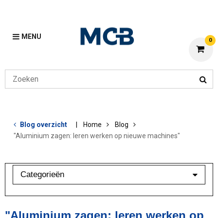
MENU
0
Blog overzicht
Home
Blog
"Aluminium zagen: leren werken op nieuwe machines"
Categorieën
Aluminium
Bewerkingen
"Aluminium zagen: leren werken op
Klant in beeld