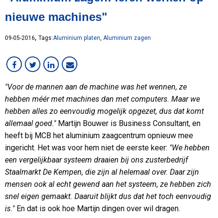
Lean
nieuwe machines"
MCB Campus
MVO
,
09-05-2016
Tags:
Aluminium platen
,
Aluminium zagen
Medewerker in beeld
Overig
RVS
"Voor de mannen aan de machine was het wennen, ze
Services
hebben méér met machines dan met computers. Maar we
Staal
hebben alles zo eenvoudig mogelijk opgezet, dus dat komt
VMI
allemaal goed."
Martijn Bouwer is Business Consultant, en
Werken bij MCB
heeft bij MCB het aluminium zaagcentrum opnieuw mee
ingericht. Het was voor hem niet de eerste keer:
"We hebben
een vergelijkbaar systeem draaien bij ons zusterbedrijf
Staalmarkt De Kempen, die zijn al helemaal over. Daar zijn
mensen ook al echt gewend aan het systeem, ze hebben zich
snel eigen gemaakt. Daaruit blijkt dus dat het toch eenvoudig
is."
En dat is ook hoe Martijn dingen over wil dragen.