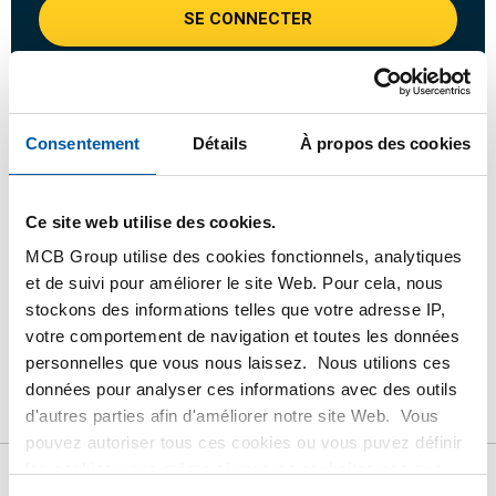
SE CONNECTER
Veuillez vous connecter afin de pouvoir passer
commande
Consentement
Détails
À propos des cookies
Commandez avec vos propres numéros d’articles
Calculez avec les prix MCB actuels
Ce site web utilise des cookies.
Suivez votre commande avec Track&Trace
MCB Group utilise des cookies fonctionnels, analytiques
et de suivi pour améliorer le site Web. Pour cela, nous
stockons des informations telles que votre adresse IP,
votre comportement de navigation et toutes les données
personnelles que vous nous laissez. Nous utilions ces
Produit
Description du produit
Liste de prix brut
données pour analyser ces informations avec des outils
d'autres parties afin d'améliorer notre site Web. Vous
Téléchargements
Caractéristiques
pouvez autoriser tous ces cookies ou vous puvez définir
les cookies vous-même si vous ne souhaitez pas que
nous partagions certaines informations. Vous trouverez