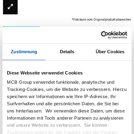
*Foto kann vom Originalprodukt abweichen
Zustimmung
Details
Über Cookies
Diese Webseite verwendet Cookies
MCB Group verwendet funktionale, analytische und
Tracking-Cookies, um die Website zu verbessern. Hierzu
Dieses Produkt ist derzeit nicht online verfügbar.
speichern wir Informationen wie Ihre IP-Adresse, Ihr
Bitte wenden Sie sich an unsere
Surfverhalten und alle persönlichen Daten, die Sie bei
Verkaufsabteilung.
uns hinterlassen. Wir verwenden diese Daten, um diese
Informationen mit Tools anderer Parteien zu analysieren
Bestellen mit Ihren eigenen Artikelnummern
und unsere Website zu verbessern. Sie können
Zustimmung geben für alle Cookies oder die Cookies
Kalkulieren mit aktuellen MCB-Preisen