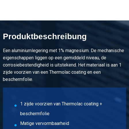
Wählen Sie
Artikelnummer
2800-0842-20001000150SX
Beschreibung
Produktbeschreibung
Alu Blech pulver besch AW-5005 H44 2000x1000x1,5
RAL9010 1sFolie 80Mu
Een aluminiumlegering met 1% magnesium. De mechanische
Stück pro KG
eigenschappen liggen op een gemiddeld niveau, de
8,10
corrosiebestendigheid is uitstekend. Het materiaal is aan 1
Bruttopreis
zijde voorzien van een Thermolac coating en een
Wählen Sie
beschermfolie.
Artikelnummer
2800-0842-25001250150BW
Beschreibung
1 zijde voorzien van Thermolac coating +
Alu Blech pulver besch AW-5005 H44 2500x1250x1,5 BE
Weiss 1sFolie 80Mu
beschermfolie
Stück pro KG
Matige vervormbaarheid
12,656