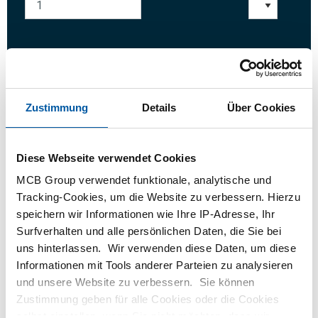
Anmelden
Zustimmung
Details
Über Cookies
Bitte einloggen zum bestellen
Diese Webseite verwendet Cookies
Bestellen mit Ihren eigenen Artikelnummern
MCB Group verwendet funktionale, analytische und
Kalkulieren mit aktuellen MCB-Preisen
Tracking-Cookies, um die Website zu verbessern. Hierzu
Verfolgen Sie Ihre Bestellung über Track&Trace
speichern wir Informationen wie Ihre IP-Adresse, Ihr
Surfverhalten und alle persönlichen Daten, die Sie bei
uns hinterlassen. Wir verwenden diese Daten, um diese
Informationen mit Tools anderer Parteien zu analysieren
und unsere Website zu verbessern. Sie können
das Produkt
Produktbeschreibung
Zustimmung geben für alle Cookies oder die Cookies
Bruttopreisliste
Downloads
Spezifikationen
selbst einstellen, wenn Sie nicht möchten, dass wir