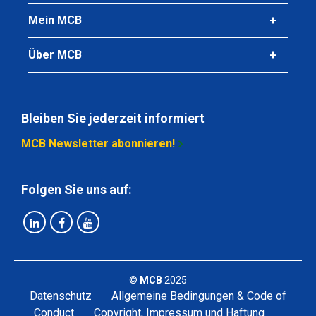
12,656
Mein MCB
Bruttopreis
Wählen Sie
Über MCB
Artikelnummer
2800-0842-25001250150SR
Beschreibung
Bleiben Sie jederzeit informiert
Alu Blech pulver besch AW-5005 H44 2500x1250x1,5
MCB Newsletter abonnieren!
RAL9005 1sFolie 80Mu
Stück pro KG
12,656
Folgen Sie uns auf:
Bruttopreis
Wählen Sie
Artikelnummer
2800-0842-25001250150SX
Beschreibung
©
MCB
2025
Alu Blech pulver besch AW-5005 H44 2500x1250x1,5
Datenschutz
Allgemeine Bedingungen & Code of
RAL9010 1sFolie 80Mu
Conduct
Copyright, Impressum und Haftung