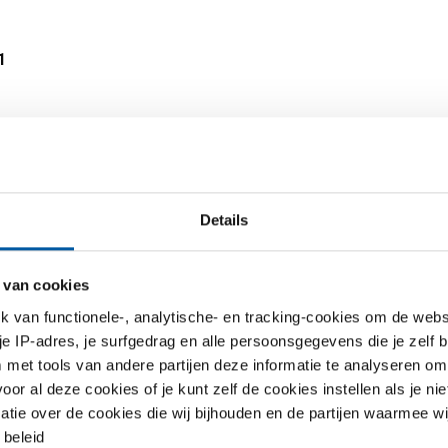
1
Details
 van cookies
van functionele-, analytische- en tracking-cookies om de websi
 je IP-adres, je surfgedrag en alle persoonsgegevens die je zelf b
at/band
met tools van andere partijen deze informatie te analyseren om
coat EN AW-5005
r al deze cookies of je kunt zelf de cookies instellen als je niet
jde folie 80Mu
matie over de cookies die wij bijhouden en de partijen waarmee w
42
beleid
r uw maat