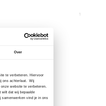
U
1
bent
op
pagina
Over
te te verbeteren. Hiervoor
ij ons achterlaat. Wij
 onze website te verbeteren.
 wilt dat wij bepaalde
ij samenwerken vind je in ons