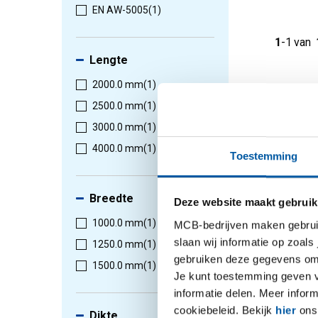
EN AW-5005
(1)
1
-
1
van
Lengte
2000.0 mm
(1)
2500.0 mm
(1)
3000.0 mm
(1)
4000.0 mm
(1)
Toestemming
Breedte
Deze website maakt gebruik
1000.0 mm
(1)
MCB-bedrijven maken gebruik 
slaan wij informatie op zoals
1250.0 mm
(1)
Alu pla
gebruiken deze gegevens om 
poeder
1500.0 mm
(1)
Je kunt toestemming geven voo
H44 1zi
informatie delen. Meer infor
2800-08
cookiebeleid. Bekijk
hier
ons 
Selectee
Dikte