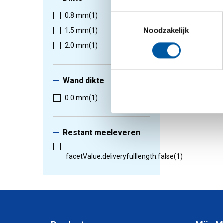
0.8 mm
(1)
Toestemmingsselectie
Noodzakelijk
1.5 mm
(1)
1
-
1
van
2.0 mm
(1)
Wand dikte
0.0 mm
(1)
Restant meeleveren
facetValue.deliveryfulllength.false
(1)