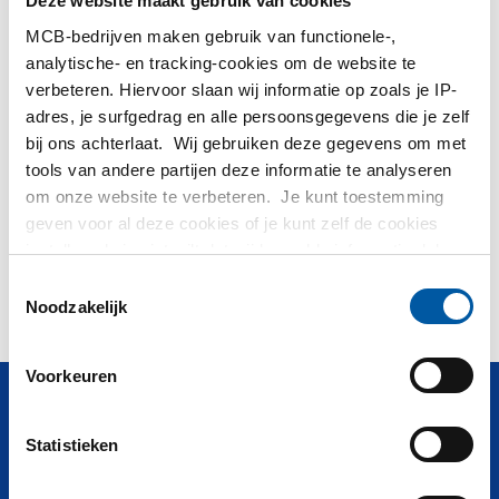
Deze website maakt gebruik van cookies
MCB-bedrijven maken gebruik van functionele-,
Hulp nodig?
analytische- en tracking-cookies om de website te
verbeteren. Hiervoor slaan wij informatie op zoals je IP-
Meer informatie over de soorten alumunium platen.
adres, je surfgedrag en alle persoonsgegevens die je zelf
Lees meer
bij ons achterlaat. Wij gebruiken deze gegevens om met
tools van andere partijen deze informatie te analyseren
om onze website te verbeteren. Je kunt toestemming
Geen producten gevonden binnen: Z
geven voor al deze cookies of je kunt zelf de cookies
instellen als je niet wilt dat wij bepaalde informatie delen.
Kunt u niet vinden wat u zoekt? Onze
Afdeling Verkoop
Meer informatie over de cookies die wij bijhouden en de
Toestemmingsselectie
helpen u graag!
partijen waarmee wij samenwerken vind je in ons
Noodzakelijk
cookiebeleid. Bekijk
hier
ons beleid
Voorkeuren
Vragen? Bel
+32 (0)4 239 66 11
Statistieken
Producten