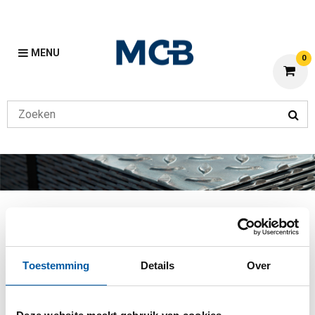
MENU
0
Z
Vorige
Home
Z
Toestemming
Details
Over