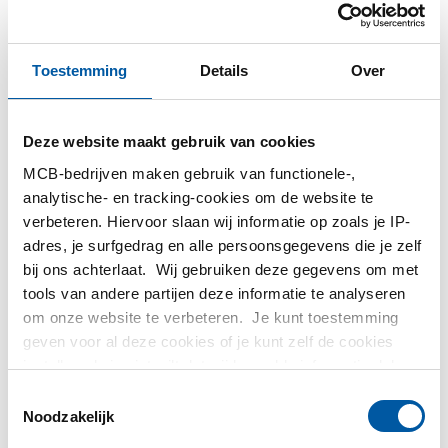
Toestemming
Details
Over
Deze website maakt gebruik van cookies
MCB-bedrijven maken gebruik van functionele-,
analytische- en tracking-cookies om de website te
verbeteren. Hiervoor slaan wij informatie op zoals je IP-
Rvs 1.4307 (304L)
Rvs 1.4404 (316L)
adres, je surfgedrag en alle persoonsgegevens die je zelf
gelaste ronde buis
gelaste ronde buis
bij ons achterlaat. Wij gebruiken deze gegevens om met
gegloeid
gegloeid
tools van andere partijen deze informatie te analyseren
2420-0110
2420-0130
om onze website te verbeteren. Je kunt toestemming
geven voor al deze cookies of je kunt zelf de cookies
Selecteer uw maat
Selecteer uw maat
instellen als je niet wilt dat wij bepaalde informatie delen.
Meer informatie over de cookies die wij bijhouden en de
Toestemmingsselectie
partijen waarmee wij samenwerken vind je in ons
Noodzakelijk
cookiebeleid. Bekijk
hier
ons beleid