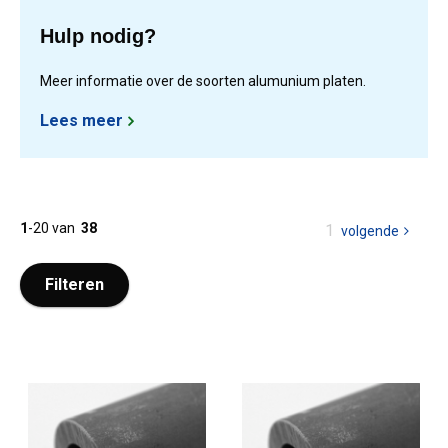
Hulp nodig?
Meer informatie over de soorten alumunium platen.
Lees meer
1
-
20
van
38
U
1
volgende
pagina
bent
op
Filteren
pagina