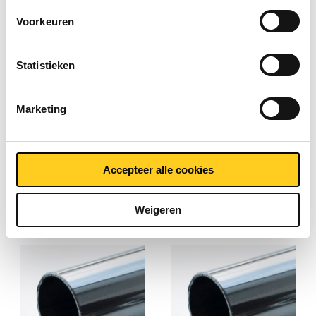
Voorkeuren
Statistieken
Marketing
Rvs 1.4301(304)
Rvs 1.4404(316L)
lasergelast ronde buis
lasergelast ronde buis
k320 ongegloeid
k320 ongegloeid
2420-0210
2420-0230
Accepteer alle cookies
Weigeren
Selecteer uw maat
Selecteer uw maat