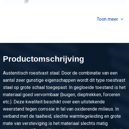
Stuks gewicht in kg
12,50
Toon meer
Bruto prijs
Selecteer
Artikelnummer
2500-0010-2106
Omschrijving
Productomschrijving
Rvs plaat 304/304L kgw finish 2B 2000x1000x0,6
Austenitisch roestvast staal. Door de combinatie van een
Stuks gewicht in kg
aantal zeer gunstige eigenschappen wordt dit type roestvast
9,60
staal op grote schaal toegepast. In gegloeide toestand is het
Bruto prijs
materiaal goed vervormbaar (buigen, dieptrekken, forceren
Selecteer
etc.). Deze kwaliteit beschikt over een uitstekende
weerstand tegen corrosie in tal van oxiderende milieus. In
Artikelnummer
verband met de taaiheid, slechte warmtegeleiding en grote
2500-0010-2512506
mate van versteviging is het materiaal slechts matig
Omschrijving