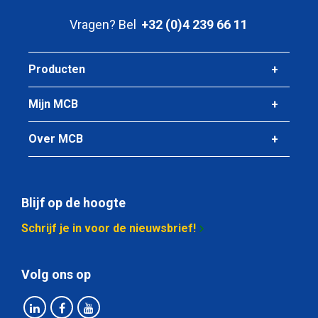
Artikelnummer
2500-0010-3108
Vragen? Bel
+32 (0)4 239 66 11
Omschrijving
Rvs plaat 304/304L kgw finish 2B 3000x1000x0,8
Producten
Stuks gewicht in kg
Mijn MCB
19,20
Bruto prijs
Over MCB
Selecteer
Artikelnummer
2500-0010-31508
Blijf op de hoogte
Omschrijving
Rvs plaat 304/304L kgw finish 2B 3000x1500x0,8
Schrijf je in voor de nieuwsbrief!
Stuks gewicht in kg
Volg ons op
28,80
Bruto prijs
Selecteer