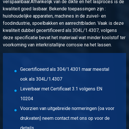
verspaanbaar.Afhankelijk van de dikte en het lasproces is de
Rvs plaat 304/304L kgw finish 2B 2500x1250x0,6
kwaliteit goed lasbaar. Bekende toepassingen zijn :
huishoudelijke apparaten, machines in de zuivel- en
Stuks gewicht in kg
foodindustrie, spoelbakken en aanrechtbladen. Vaak is deze
15,00
kwaliteit dubbel gecertificeerd als 304L/1.4307, volgens
Bruto prijs
deze specificatie bevat het materiaal wat minder koolstof ter
Selecteer
voorkoming van interkristallijne corrosie na het lassen.
Artikelnummer
2500-0010-2107
Omschrijving
Gecertificeerd als 304/1.4301 maar meestal
Rvs plaat 304/304L kgw finish 2B 2000x1000x0,7
ook als 304L/1.4307
Stuks gewicht in kg
Leverbaar met Certificaat 3.1 volgens EN
11,20
10204
Bruto prijs
Voorzien van uitgebreide normeringen (oa voor
Selecteer
drukvaten) neem contact met ons op voor de
Artikelnummer
details
2500-0010-2108