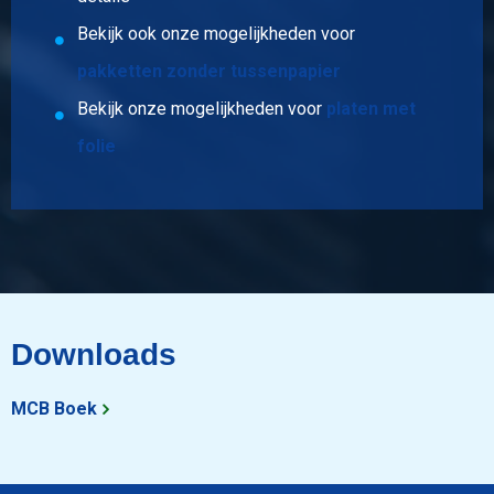
Omschrijving
Bekijk ook onze mogelijkheden voor
Rvs plaat 304/304L kgw finish 2B 2000x1000x0,8
pakketten zonder tussenpapier
Stuks gewicht in kg
Bekijk onze mogelijkheden voor
platen met
12,80
folie
Bruto prijs
Selecteer
Artikelnummer
2500-0010-2512508
Omschrijving
Rvs plaat 304/304L kgw finish 2B 2500x1250x0,8
Downloads
Stuks gewicht in kg
20,00
MCB Boek
Bruto prijs
Selecteer