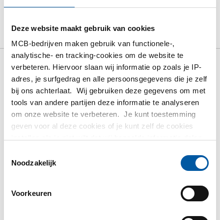
Product
Product omschrijving
Bruto prijslijst
Deze website maakt gebruik van cookies
Downloads
Specificaties
MCB-bedrijven maken gebruik van functionele-,
analytische- en tracking-cookies om de website te
verbeteren. Hiervoor slaan wij informatie op zoals je IP-
Bruto prijslijst: Rvs plaat/band
adres, je surfgedrag en alle persoonsgegevens die je zelf
type 304/304L koudgewalst
bij ons achterlaat. Wij gebruiken deze gegevens om met
tools van andere partijen deze informatie te analyseren
finish 2B
om onze website te verbeteren. Je kunt toestemming
geven voor al deze cookies of je kunt zelf de cookies
Prijzen per Euro per: 1000 KG
instellen als je niet wilt dat wij bepaalde informatie delen.
Meer informatie over de cookies die wij bijhouden en de
Toestemmingsselectie
Artikelnummer
partijen waarmee wij samenwerken vind je in ons
Noodzakelijk
2500-0010-2104
cookiebeleid. Bekijk
hier
ons beleid
Omschrijving
Rvs plaat 304/304L kgw finish 2B 2000x1000x0,4
Voorkeuren
Stuks gewicht in kg