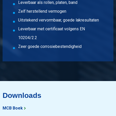
Leverbaar als rollen, platen, band
Bruto prijs
Zelf herstellend vermogen
Selecteer
Uitstekend vervormbaar, goede lakresultaten
Artikelnummer
Leverbaar met certificaat volgens EN
3470-0626-31515
Omschrijving
10204/2.2
Magnelis plaat S250GD+ZM310 M-A-C 3000x1500x1,5
Zeer goede corrosiebestendigheid
Stuks gewicht in kg
54,00
Bruto prijs
Selecteer
Artikelnummer
3470-0626-41515
Downloads
Omschrijving
Magnelis plaat S250GD+ZM310 M-A-C 4000x1500x1,5
MCB Boek