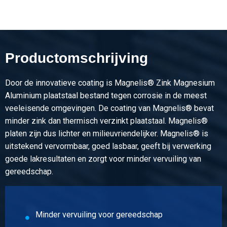
Selecteer
Artikelnummer
3470-0626-315125
Omschrijving
Productomschrijving
Magnelis plaat S250GD+ZM310 M-A-C 3000x1500x1,25
Door de innovatieve coating is Magnelis® Zink Magnesium
Stuks gewicht in kg
Aluminium plaatstaal bestand tegen corrosie in de meest
45,00
veeleisende omgevingen. De coating van Magnelis® bevat
Bruto prijs
minder zink dan thermisch verzinkt plaatstaal. Magnelis®
Selecteer
platen zijn dus lichter en milieuvriendelijker. Magnelis® is
uitstekend vervormbaar, goed lasbaar, geeft bij verwerking
Artikelnummer
goede lakresultaten en zorgt voor minder vervuiling van
3470-0626-2512515
gereedschap.
Omschrijving
Magnelis plaat S250GD+ZM310 M-A-C 2500x1250x1,5
Stuks gewicht in kg
Minder vervuiling voor gereedschap
37,50