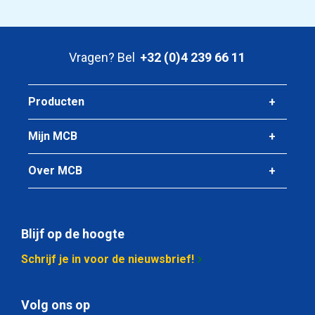
Stuks gewicht in kg
72,00
Bruto prijs
Vragen? Bel
+32 (0)4 239 66 11
Selecteer
Artikelnummer
Producten
3470-0626-251252
Omschrijving
Mijn MCB
Magnelis plaat S250GD+ZM310 M-A-C 2500x1250x2
Over MCB
Stuks gewicht in kg
50,00
Bruto prijs
Selecteer
Blijf op de hoogte
Artikelnummer
Schrijf je in voor de nieuwsbrief!
3470-0626-3152
Omschrijving
Volg ons op
Magnelis plaat S250GD+ZM310 M-A-C 3000x1500x2