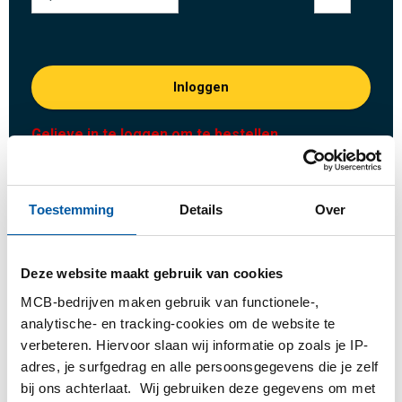
Inloggen
Gelieve in te loggen om te bestellen
Bestel met uw eigen artikelnummers
Toestemming
Details
Over
Calculeren met actuele MCB-prijzen
Volg uw order via Track&Trace
Deze website maakt gebruik van cookies
MCB-bedrijven maken gebruik van functionele-,
analytische- en tracking-cookies om de website te
verbeteren. Hiervoor slaan wij informatie op zoals je IP-
Product
Product omschrijving
Bruto prijslijst
adres, je surfgedrag en alle persoonsgegevens die je zelf
bij ons achterlaat. Wij gebruiken deze gegevens om met
Downloads
Specificaties