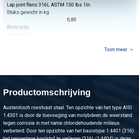
Lap joint flens 316L ASTM 150 lbs 1In
Stuks gewicht in kg
0,85
Bruto prijs
Selecteer
Artikelnummer
Toon meer
2430-0356-4216150
Omschrijving
Lap joint flens 316L ASTM 150 lbs 1 1/4In
Stuks gewicht in kg
1,10
Productomschrijving
Bruto prijs
Selecteer
Austenitisch roestvast staal. Ten opzichte van het type AISI
Artikelnummer
1.4301 is door de toevoeging van molybdeen de weerstand
2430-0356-4826150
tegen corrosie in met name chloridehoudende milieus
Omschrijving
verbeterd. Door ten opzichte van het basistype 1.4401 (316)
Lap joint flens 316L ASTM 150 lbs 1 1/2In
het percentage koolstof te verlagen (316L/1.4404) is deze