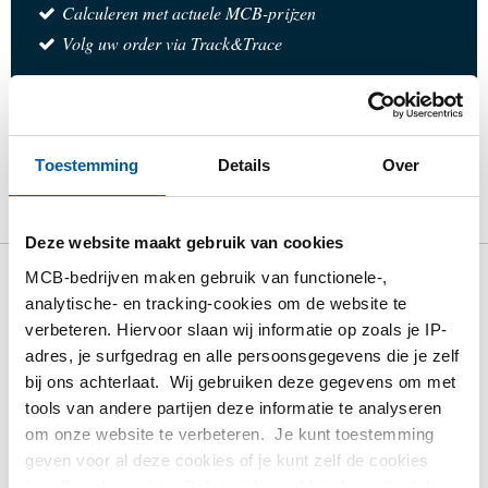
Calculeren met actuele MCB-prijzen
Volg uw order via Track&Trace
Toestemming
Details
Over
Product
Product omschrijving
Bruto prijslijst
Downloads
Specificaties
Deze website maakt gebruik van cookies
MCB-bedrijven maken gebruik van functionele-,
Bruto prijslijst: Rvs lap joint
analytische- en tracking-cookies om de website te
verbeteren. Hiervoor slaan wij informatie op zoals je IP-
flens 316L ASTM A 182
adres, je surfgedrag en alle persoonsgegevens die je zelf
bij ons achterlaat. Wij gebruiken deze gegevens om met
Prijzen per Euro per: 1 Stuks
tools van andere partijen deze informatie te analyseren
om onze website te verbeteren. Je kunt toestemming
Artikelnummer
geven voor al deze cookies of je kunt zelf de cookies
2430-0356-2134150
instellen als je niet wilt dat wij bepaalde informatie delen.