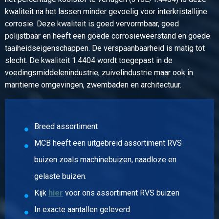
Stuks gewicht in kg
kwaliteit na het lassen minder gevoelig voor interkristallijne
1,41
corrosie. Deze kwaliteit is goed vervormbaar, goed
Bruto prijs
polijstbaar en heeft een goede corrosieweerstand en goede
Selecteer
taaiheidseigenschappen. De verspaanbaarheid is matig tot
slecht. De kwaliteit 1.4404 wordt toegepast in de
Artikelnummer
voedingsmiddelenindustrie, zuivelindustrie maar ook in
2430-0356-6033150
maritieme omgevingen, zwembaden en architectuur.
Omschrijving
Lap joint flens 316L ASTM 150 lbs 2In
Stuks gewicht in kg
2,17
Breed assortiment
Bruto prijs
MCB heeft een uitgebreid assortiment RVS
Selecteer
buizen zoals machinebuizen, naadloze en
Artikelnummer
gelaste buizen.
2430-0356-7303150
Kijk
hier
voor ons assortiment RVS buizen
Omschrijving
Lap joint flens 316L ASTM 150 lbs 2 1/2In
In exacte aantallen geleverd
Stuks gewicht in kg