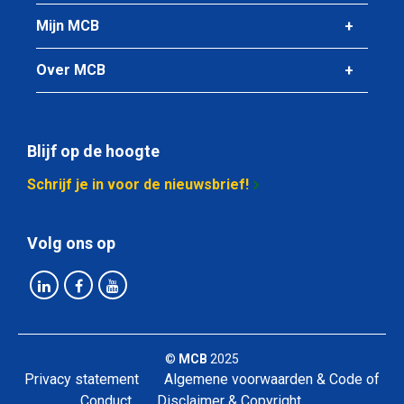
Bruto prijs
Mijn MCB
Selecteer
Over MCB
Artikelnummer
2430-0356-1413150
Omschrijving
Lap joint flens 316L ASTM 150 lbs 5In
Blijf op de hoogte
Stuks gewicht in kg
Schrijf je in voor de nieuwsbrief!
6,26
Bruto prijs
Selecteer
Volg ons op
Artikelnummer
2430-0356-16828150
Omschrijving
Lap joint flens 316L ASTM 150 lbs 6In
©
MCB
2025
Stuks gewicht in kg
Privacy statement
Algemene voorwaarden & Code of
7,67
Conduct
Disclaimer & Copyright
Bruto prijs