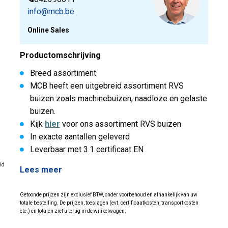
info@mcb.be
Online Sales
Productomschrijving
Breed assortiment
MCB heeft een uitgebreid assortiment RVS
buizen zoals machinebuizen, naadloze en gelaste
buizen.
Kijk
hier
voor ons assortiment RVS buizen
In exacte aantallen geleverd
Leverbaar met 3.1 certificaat EN
id
Lees meer
Getoonde prijzen zijn exclusief BTW, onder voorbehoud en afhankelijk van uw
totale bestelling. De prijzen, toeslagen (evt. certificaatkosten, transportkosten
etc.) en totalen ziet u terug in de winkelwagen.