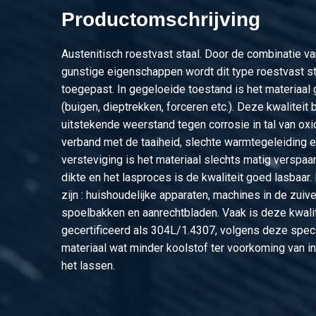
Productomschrijving
Austenitisch roestvast staal. Door de combinatie va
gunstige eigenschappen wordt dit type roestvast st
toegepast. In gegeloeide toestand is het materiaa
(buigen, dieptrekken, forceren etc.). Deze kwaliteit
uitstekende weerstand tegen corrosie in tal van oxi
verband met de taaiheid, slechte warmtegeleiding 
versteviging is het materiaal slechts matig verspaa
dikte en het lasproces is de kwaliteit goed lasbaa
zijn : huishoudelijke apparaten, machines in de zuive
spoelbakken en aanrechtbladen. Vaak is deze kwali
gecertificeerd als 304L/1.4307, volgens deze speci
materiaal wat minder koolstof ter voorkoming van int
het lassen.