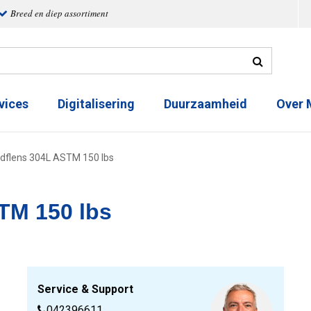
Breed en diep assortiment
vices
Digitalisering
Duurzaamheid
Over
ndflens 304L ASTM 150 lbs
TM 150 lbs
Service & Support
042396611