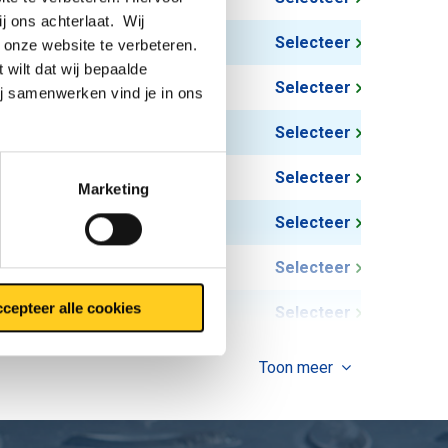
ij ons achterlaat. Wij
1,53
Selecteer
 onze website te verbeteren.
 wilt dat wij bepaalde
2,41
Selecteer
ij samenwerken vind je in ons
4,90
Selecteer
7,03
Selecteer
Marketing
11,30
Selecteer
19,65
Selecteer
cepteer alle cookies
28,74
Selecteer
43,43
Selecteer
Toon meer