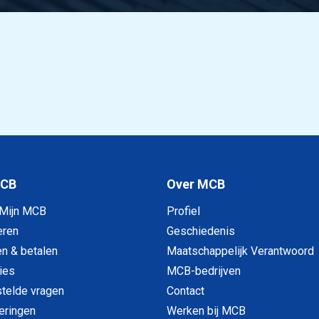
MCB
Over MCB
 Mijn MCB
Profiel
eren
Geschiedenis
en & betalen
Maatschappelijk Verantwoord
ies
MCB-bedrijven
telde vragen
Contact
veringen
Werken bij MCB