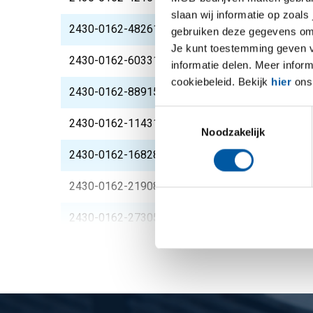
slaan wij informatie op zoals
2430-0162-4826150
Rvs blindflens 304L 
gebruiken deze gegevens om 
Je kunt toestemming geven voo
2430-0162-6033150
Rvs blindflens 304L 
informatie delen. Meer infor
cookiebeleid. Bekijk
hier
ons 
2430-0162-889150
Rvs blindflens 304L 
Toestemmingsselectie
2430-0162-1143150
Rvs blindflens 304L 
Noodzakelijk
2430-0162-16828150
Rvs blindflens 304L 
2430-0162-21908150
Rvs blindflens 304L 
2430-0162-27305150
Rvs blindflens 304L 
2430-0162-32385150
Rvs blindflens 304L 