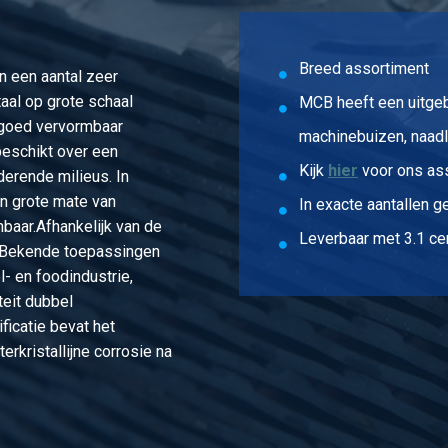
Breed assortiment
n een aantal zeer
aal op grote schaal
MCB heeft een uitge
l goed vervormbaar
machinebuizen, naadl
 beschikt over een
Kijk
hier
voor ons as
derende milieus. In
en grote mate van
In exacte aantallen g
nbaar.Afhankelijk van de
Leverbaar met 3.1 cer
r. Bekende toepassingen
l- en foodindustrie,
teit dubbel
ficatie bevat het
erkristallijne corrosie na