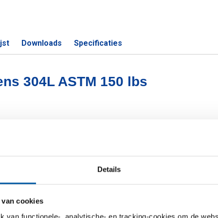
jst
Downloads
Specificaties
flens 304L ASTM 150 lbs
S
ASTM 150 lbs 1/2In
Details
ASTM 150 lbs 3/4In
ASTM 150 lbs 1In
 van cookies
ASTM 150 lbs 1 1/4In
van functionele-, analytische- en tracking-cookies om de websi