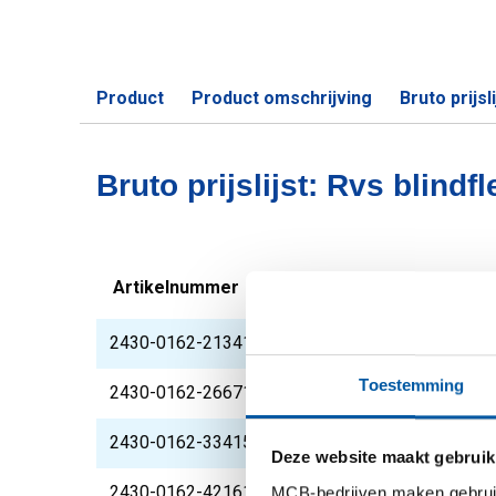
Product
Product omschrijving
Bruto prijsli
Bruto prijslijst: Rvs blind
Artikelnummer
Omschrijving
2430-0162-2134150
Rvs blindflens 304L 
Toestemming
2430-0162-2667150
Rvs blindflens 304L 
2430-0162-334150
Rvs blindflens 304L 
Deze website maakt gebruik
2430-0162-4216150
Rvs blindflens 304L 
MCB-bedrijven maken gebruik 