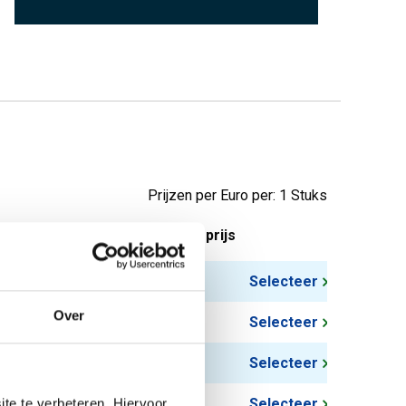
Prijzen per Euro per: 1 Stuks
tuks gewicht in kg
Bruto prijs
0,42
Selecteer
Over
0,61
Selecteer
0,86
Selecteer
1,16
te te verbeteren. Hiervoor
Selecteer