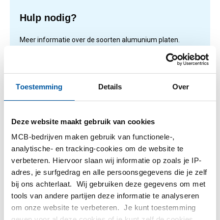
Hulp nodig?
Meer informatie over de soorten alumunium platen.
Lees meer
Toestemming
Details
Over
1
-
1
van
1
U
1
Deze website maakt gebruik van cookies
bent
MCB-bedrijven maken gebruik van functionele-,
op
Filteren
analytische- en tracking-cookies om de website te
pagina
verbeteren. Hiervoor slaan wij informatie op zoals je IP-
adres, je surfgedrag en alle persoonsgegevens die je zelf
bij ons achterlaat. Wij gebruiken deze gegevens om met
tools van andere partijen deze informatie te analyseren
om onze website te verbeteren. Je kunt toestemming
geven voor al deze cookies of je kunt zelf de cookies