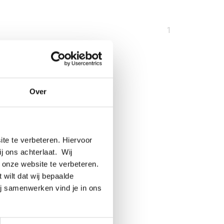
U
1
bent
op
pagina
Over
te te verbeteren. Hiervoor
ij ons achterlaat. Wij
 onze website te verbeteren.
 wilt dat wij bepaalde
ij samenwerken vind je in ons