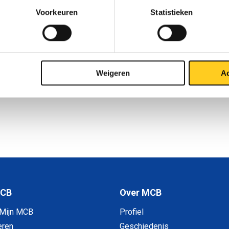
Voorkeuren
Statistieken
2
Weigeren
Ac
MCB
Over MCB
 Mijn MCB
Profiel
eren
Geschiedenis