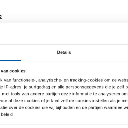
2
Details
 van cookies
van functionele-, analytische- en tracking-cookies om de websi
 je IP-adres, je surfgedrag en alle persoonsgegevens die je zelf b
met tools van andere partijen deze informatie te analyseren om
 gelijkbenig T-
T-stuk, uitgehalst,
r al deze cookies of je kunt zelf de cookies instellen als je niet
perst
1.4301/304, gebeitst, DIN,
matie over de cookies die wij bijhouden en de partijen waarmee w
TK
27
beleid
2431-0162
r uw maat
Selecteer uw maat