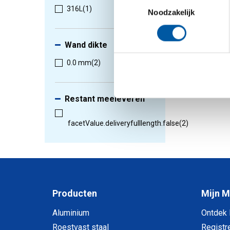
316L
(1)
Noodzakelijk
1
-
2
van
Wand dikte
0.0 mm
(2)
Restant meeleveren
facetValue.deliveryfulllength.false
(2)
Producten
Mijn 
Aluminium
Ontdek
Roestvast staal
Registr