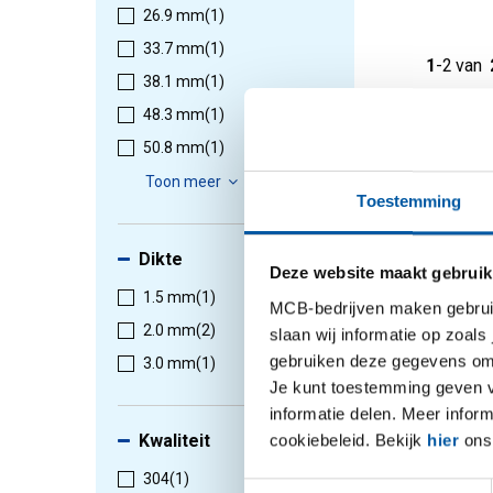
26.9 mm
(1)
33.7 mm
(1)
1
-
2
van
38.1 mm
(1)
48.3 mm
(1)
50.8 mm
(1)
Toon meer
Toestemming
Dikte
Deze website maakt gebruik
1.5 mm
(1)
MCB-bedrijven maken gebruik 
2.0 mm
(2)
slaan wij informatie op zoals
gebruiken deze gegevens om 
3.0 mm
(1)
Rvs 316L
Je kunt toestemming geven voo
stuk ge
informatie delen. Meer infor
2430-03
cookiebeleid. Bekijk
hier
ons 
Kwaliteit
Selectee
304
(1)
Toestemmingsselectie