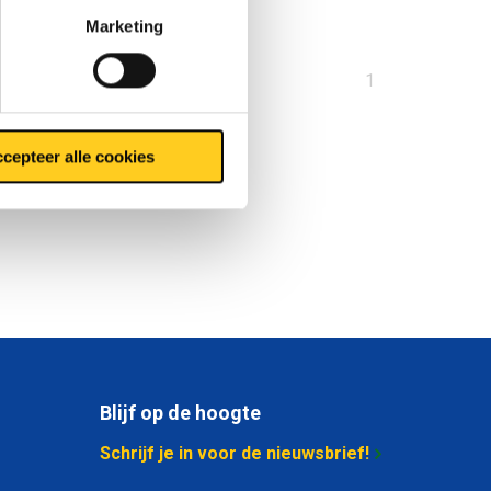
Marketing
U
1
bent
op
cepteer alle cookies
pagina
Blijf op de hoogte
Schrijf je in voor de nieuwsbrief!