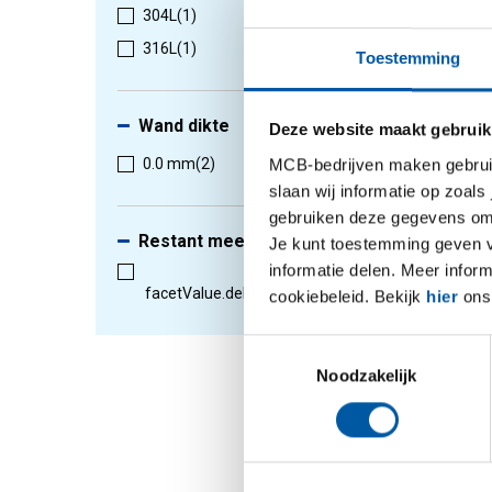
304L
(1)
316L
(1)
Toestemming
1
-
2
van
Wand dikte
Deze website maakt gebruik
MCB-bedrijven maken gebruik 
0.0 mm
(2)
slaan wij informatie op zoals
gebruiken deze gegevens om 
Restant meeleveren
Je kunt toestemming geven voo
informatie delen. Meer infor
facetValue.deliveryfulllength.false
(2)
cookiebeleid. Bekijk
hier
ons 
RVS 304
Toestemmingsselectie
zeskant
Noodzakelijk
2440-01
Selectee