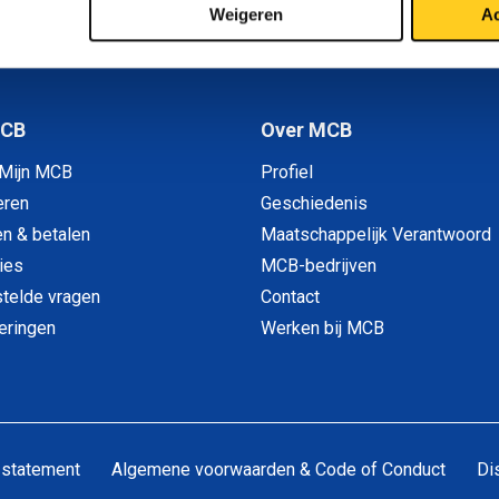
2
Weigeren
Ac
MCB
Over MCB
 Mijn MCB
Profiel
eren
Geschiedenis
en & betalen
Maatschappelijk Verantwoord
ies
MCB-bedrijven
telde vragen
Contact
veringen
Werken bij MCB
 statement
Algemene voorwaarden & Code of Conduct
Di