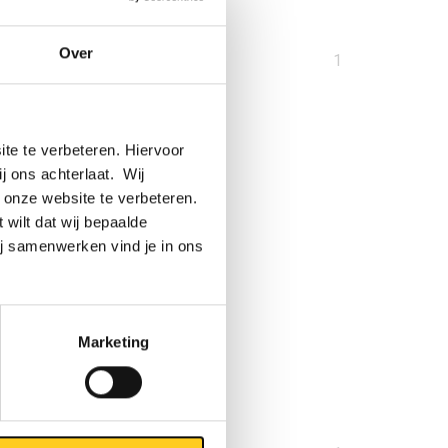
Over
U
1
bent
op
pagina
te te verbeteren. Hiervoor
ij ons achterlaat. Wij
 onze website te verbeteren.
 wilt dat wij bepaalde
ij samenwerken vind je in ons
Marketing