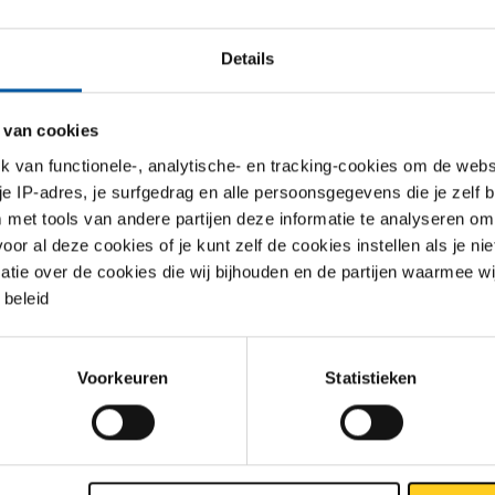
Details
2
 van cookies
van functionele-, analytische- en tracking-cookies om de websi
 je IP-adres, je surfgedrag en alle persoonsgegevens die je zelf b
met tools van andere partijen deze informatie te analyseren om
r al deze cookies of je kunt zelf de cookies instellen als je niet
matie over de cookies die wij bijhouden en de partijen waarmee w
beleid
L dubbele
RVS 316L dubbele
nippel NPT 3000#
zeskantnippel NPT 3000#
Voorkeuren
Statistieken
67
2440-0267
r uw maat
Selecteer uw maat