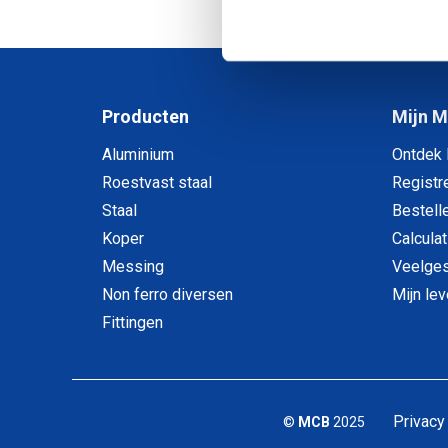
1
-
2
van
Producten
Mijn 
Aluminium
Ontdek
Roestvast staal
Registr
Staal
Bestell
Koper
Calculat
Messing
Veelges
Non ferro diversen
Mijn le
Fittingen
Privacy
©
MCB
2025