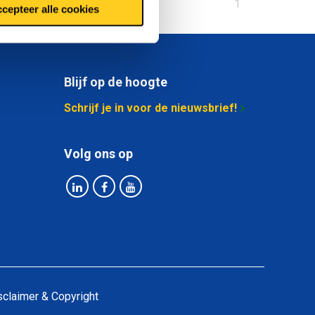
U
1
cepteer alle cookies
bent
op
pagina
Blijf op de hoogte
Schrijf je in voor de nieuwsbrief!
Volg ons op
sclaimer & Copyright