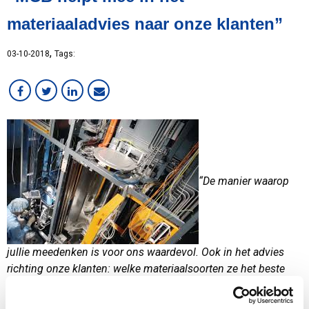
MVO
materiaaladvies naar onze klanten”
Medewerker in beeld
Overig
,
03-10-2018
Tags:
RVS
Services
Staal
Werken bij MCB
“De manier waarop
jullie meedenken is voor ons waardevol. Ook in het advies
richting onze klanten: welke materiaalsoorten ze het beste
kunnen gebruiken bijvoorbeeld, gezien de omgeving van hun
toepassing.”