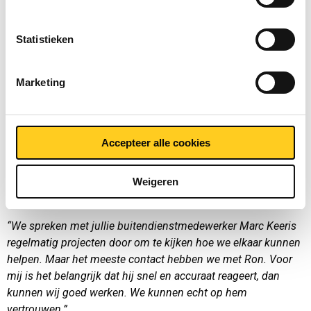
“De relatie met MCB is zeer goed. Ik heb zelf veel contact met
Ron Peters en dat verloopt vlekkeloos. Het contract met MCB
Statistieken
is opgesteld door ons hoofdkantoor, dus ik kan het met MCB
vooral over de praktische zaken hebben. Jullie hebben
Marketing
bijvoorbeeld goed geholpen bij het makkelijker maken van
bestellingen. Het is ook fijn dat jullie in de buurt zitten, dan
kunnen we snel schakelen.”
Accepteer alle cookies
“We richten ons hier dus vooral op de toegevoegde waarde
van MCB, zo zijn we nu bijvoorbeeld bezig met een EDI-
koppeling. We kopen plaatmateriaal bij MCB, het langgoed bij
Weigeren
MCB Direct.”
“We spreken met jullie buitendienstmedewerker Marc Keeris
regelmatig projecten door om te kijken hoe we elkaar kunnen
helpen. Maar het meeste contact hebben we met Ron. Voor
mij is het belangrijk dat hij snel en accuraat reageert, dan
kunnen wij goed werken. We kunnen echt op hem
vertrouwen.”