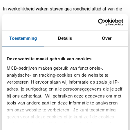
In werkelijkheid wijken staven qua rondheid altijd af van die
perfecte ronde cirkel. Soms zijn ze een beetje ovaal, soms
driehoekig, meestal een combi van beide. Die afwijkingen
kunnen knap lastig zijn als we er bijvoorbeeld een lager
overheen willen schuiven. Bij een geringe afwijking lukt dat al
Toestemming
Details
Over
niet meer.
In norm EN 10278, voor koud-getrokken ongelegeerd staal
Deze website maakt gebruik van cookies
en rvs stafstaal, wordt de maatvoering van rond stafstaal
MCB-bedrijven maken gebruik van functionele-,
besproken en vastgelegd. In het Engels noemen we de
analytische- en tracking-cookies om de website te
afwijking van die perfecte rondheid “out of round”.
verbeteren. Hiervoor slaan wij informatie op zoals je IP-
In paragraaf 3.1 van deze norm staat geschreven: ‘Out of
adres, je surfgedrag en alle persoonsgegevens die je zelf
round: The difference between the least and greatest
bij ons achterlaat. Wij gebruiken deze gegevens om met
dimension measured across the pairs of opposing points at
tools van andere partijen deze informatie te analyseren
a common cross section’.
om onze website te verbeteren. Je kunt toestemming
geven voor al deze cookies of je kunt zelf de cookies
Een 2-puntsmeting dus. Het probleem is echter dat je
instellen als je niet wilt dat wij bepaalde informatie delen.
rondheid niet goed kunt meten met alleen een 2-puntsmeting.