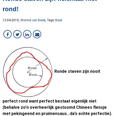
MVO
rond!
Medewerker in beeld
Overig
,
,
12-04-2019
Wonnie van Beek
Tags:
Staal
RVS
Services
Staal
Werken bij MCB
Ronde staven zijn nooit
perfect rond want perfect bestaat eigenlijk niet
(behalve zo’n overheerlijk gestoomd Chinees flensje
met pekingeend en pruimensaus…da’s echte perfectie).