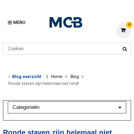
MENU
0
Blog overzicht
Home
Blog
Ronde staven zijn helemaal niet rond!
Categorieën
Aluminium
Bewerkingen
Ronde staven zijn helemaal niet
Lean