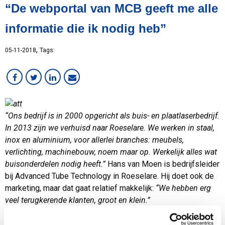
“De webportal van MCB geeft me alle
Lean
MVO
informatie die ik nodig heb”
Medewerker in beeld
Overig
,
05-11-2018
Tags:
RVS
Services
Staal
Werken bij MCB
“Ons bedrijf is in 2000 opgericht als buis- en plaatlaserbedrijf.
In 2013 zijn we verhuisd naar Roeselare. We werken in staal,
inox en aluminium, voor allerlei branches: meubels,
verlichting, machinebouw, noem maar op. Werkelijk alles wat
buisonderdelen nodig heeft.”
Hans van Moen is bedrijfsleider
bij Advanced Tube Technology in Roeselare. Hij doet ook de
marketing, maar dat gaat relatief makkelijk:
“We hebben erg
veel terugkerende klanten, groot en klein.”
En nieuwe klanten?