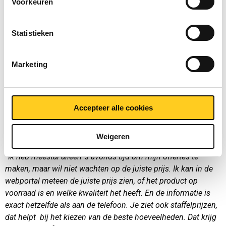
Voorkeuren
de loop van de tijd werd de relatie ook steeds beter. Vooral
sinds 2013: toen ik hier kwam, zag ik al snel dat er een trend
was van grote naar kleinere series en naar sneller werken. Dat
Statistieken
past bij MCB, want jullie zijn heel flexibel en leveren snel, uit
een breed assortiment: buizen en platen van staal, aluminium
Marketing
en inox.”
“Ik heb meestal contact met Frederik Dessers, hij is ook
verantwoordelijk voor jullie webportal. Ik was één van de
Accepteer alle cookies
eerste portal-klanten. Het werken met de webportal bevalt me
heel erg goed. In het begin was het wel even wennen, ik wil
ook niet het werk van Frederik overnemen.”
Weigeren
“Ik heb meestal alleen ‘s avonds tijd om mijn offertes te
maken, maar wil niet wachten op de juiste prijs. Ik kan in de
webportal meteen de juiste prijs zien, of het product op
voorraad is en welke kwaliteit het heeft. En de informatie is
exact hetzelfde als aan de telefoon. Je ziet ook staffelprijzen,
dat helpt bij het kiezen van de beste hoeveelheden. Dat krijg