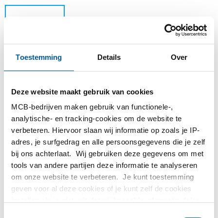
Toestemming
Details
Over
Deze website maakt gebruik van cookies
MCB-bedrijven maken gebruik van functionele-,
Dit product kan niet online besteld worden, voor
analytische- en tracking-cookies om de website te
meer informatie kunt u afdeling Verkoop
verbeteren. Hiervoor slaan wij informatie op zoals je IP-
contacteren.
adres, je surfgedrag en alle persoonsgegevens die je zelf
bij ons achterlaat. Wij gebruiken deze gegevens om met
Bestel met uw eigen artikelnummers
tools van andere partijen deze informatie te analyseren
om onze website te verbeteren. Je kunt toestemming
Calculeren met actuele MCB-prijzen
geven voor al deze cookies of je kunt zelf de cookies
Volg uw order via Track&Trace
instellen als je niet wilt dat wij bepaalde informatie delen.
Meer informatie over de cookies die wij bijhouden en de
Toestemmingsselectie