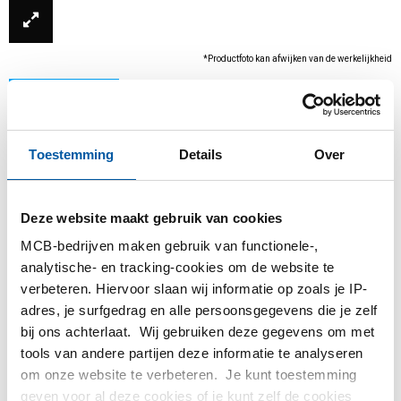
*Productfoto kan afwijken van de werkelijkheid
Toestemming
Details
Over
Deze website maakt gebruik van cookies
MCB-bedrijven maken gebruik van functionele-,
analytische- en tracking-cookies om de website te
Dit product kan niet online besteld worden, voor
verbeteren. Hiervoor slaan wij informatie op zoals je IP-
meer informatie kunt u afdeling Verkoop
adres, je surfgedrag en alle persoonsgegevens die je zelf
contacteren.
bij ons achterlaat. Wij gebruiken deze gegevens om met
tools van andere partijen deze informatie te analyseren
Bestel met uw eigen artikelnummers
om onze website te verbeteren. Je kunt toestemming
geven voor al deze cookies of je kunt zelf de cookies
Calculeren met actuele MCB-prijzen