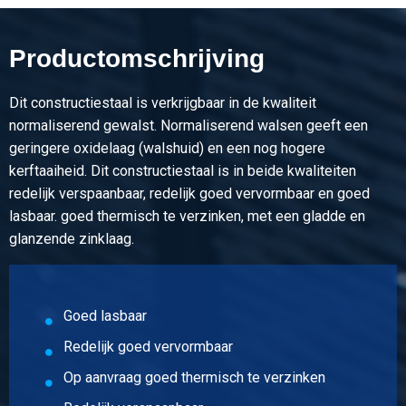
Artikelnummer
1400-0011-6212
Omschrijving
Productomschrijving
Warmgewalste plaat S235JR 6000x2000x12
Dit constructiestaal is verkrijgbaar in de kwaliteit
Stuks gewicht in kg
normaliserend gewalst. Normaliserend walsen geeft een
1.152,00
geringere oxidelaag (walshuid) en een nog hogere
Bruto prijs
kerftaaiheid. Dit constructiestaal is in beide kwaliteiten
Selecteer
redelijk verspaanbaar, redelijk goed vervormbaar en goed
lasbaar. goed thermisch te verzinken, met een gladde en
Artikelnummer
glanzende zinklaag.
1400-0011-2115
Omschrijving
Warmgewalste plaat S235JR 2000x1000x15
Goed lasbaar
Stuks gewicht in kg
Redelijk goed vervormbaar
240,00
Op aanvraag goed thermisch te verzinken
Bruto prijs
Selecteer