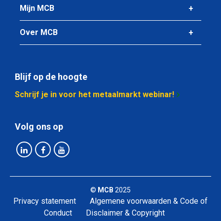
Bruto prijs
Mijn MCB
Selecteer
Over MCB
Artikelnummer
1400-0011-4215
Omschrijving
Warmgewalste plaat S235JR 4000x2000x15 onbezoomd
Blijf op de hoogte
Schrijf je in voor het metaalmarkt webinar!
Stuks gewicht in kg
960,00
Bruto prijs
Volg ons op
Selecteer
Artikelnummer
1400-0011-6215
Omschrijving
©
MCB
2025
Warmgewalste plaat S235JR 6000x2000x15
Privacy statement
Algemene voorwaarden & Code of
Conduct
Disclaimer & Copyright
Stuks gewicht in kg