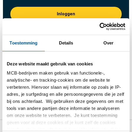
Inloggen
Gelieve in te loggen om te bestellen
Toestemming
Details
Over
Bestel met uw eigen artikelnummers
Calculeren met actuele MCB-prijzen
Deze website maakt gebruik van cookies
Volg uw order via Track&Trace
MCB-bedrijven maken gebruik van functionele-,
analytische- en tracking-cookies om de website te
verbeteren. Hiervoor slaan wij informatie op zoals je IP-
adres, je surfgedrag en alle persoonsgegevens die je zelf
Product
Product omschrijving
Bruto prijslijst
bij ons achterlaat. Wij gebruiken deze gegevens om met
tools van andere partijen deze informatie te analyseren
Downloads
Specificaties
om onze website te verbeteren. Je kunt toestemming
geven voor al deze cookies of je kunt zelf de cookies
instellen als je niet wilt dat wij bepaalde informatie delen.