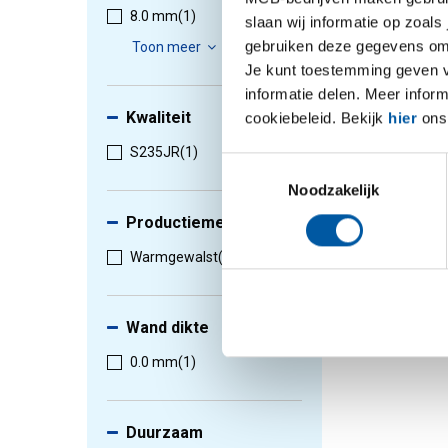
Selectee
8.0 mm
(1)
slaan wij informatie op zoals
gebruiken deze gegevens om 
Toon meer
Je kunt toestemming geven voo
1
-
1
van
informatie delen. Meer infor
Kwaliteit
cookiebeleid. Bekijk
hier
ons 
S235JR
(1)
Toestemmingsselectie
Noodzakelijk
Productiemethode
Warmgewalst
(1)
Wand dikte
0.0 mm
(1)
Duurzaam