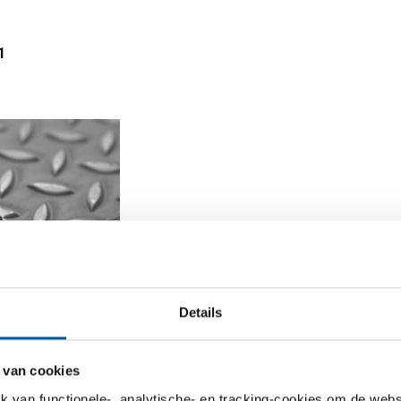
1
walste
Details
laat/band S235JR
10
 van cookies
van functionele-, analytische- en tracking-cookies om de websi