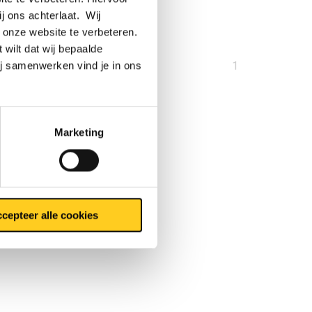
ij ons achterlaat. Wij
 onze website te verbeteren.
 wilt dat wij bepaalde
ij samenwerken vind je in ons
U
1
bent
op
pagina
Marketing
cepteer alle cookies