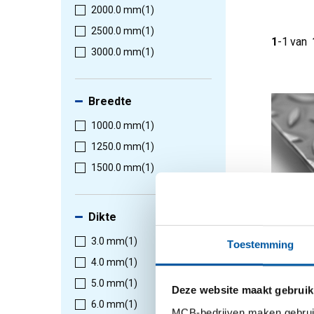
2000.0 mm
(1)
2500.0 mm
(1)
1
-
1
van
3000.0 mm
(1)
Breedte
1000.0 mm
(1)
1250.0 mm
(1)
1500.0 mm
(1)
Dikte
3.0 mm
(1)
Warmge
Toestemming
tranenp
4.0 mm
(1)
1500-00
5.0 mm
(1)
Deze website maakt gebruik
6.0 mm
(1)
MCB-bedrijven maken gebruik 