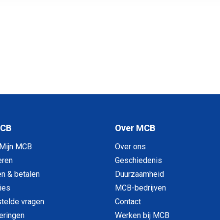
MCB
Over MCB
 Mijn MCB
Over ons
eren
Geschiedenis
en & betalen
Duurzaamheid
ies
MCB-bedrijven
telde vragen
Contact
veringen
Werken bij MCB