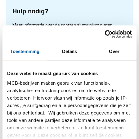
Hulp nodig?
Meer informatie over de soorten alumunium platen.
Lees meer
Toestemming
Details
Over
1
-
1
van
1
U
1
Deze website maakt gebruik van cookies
bent
MCB-bedrijven maken gebruik van functionele-,
op
Filteren
analytische- en tracking-cookies om de website te
pagina
verbeteren. Hiervoor slaan wij informatie op zoals je IP-
adres, je surfgedrag en alle persoonsgegevens die je zelf
bij ons achterlaat. Wij gebruiken deze gegevens om met
tools van andere partijen deze informatie te analyseren
om onze website te verbeteren. Je kunt toestemming
geven voor al deze cookies of je kunt zelf de cookies