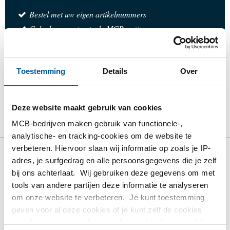
Bestel met uw eigen artikelnummers
Calculeren met actuele MCB-prijzen
Volg uw order via Track&Trace
Toestemming
Details
Over
Product
Product omschrijving
Bruto prijslijst
Deze website maakt gebruik van cookies
MCB-bedrijven maken gebruik van functionele-,
Downloads
Specificaties
analytische- en tracking-cookies om de website te
verbeteren. Hiervoor slaan wij informatie op zoals je IP-
adres, je surfgedrag en alle persoonsgegevens die je zelf
Bruto prijslijst: Rvs 1.4404
bij ons achterlaat. Wij gebruiken deze gegevens om met
(316L) blank passing h11
tools van andere partijen deze informatie te analyseren
zeskant
om onze website te verbeteren. Je kunt toestemming
geven voor al deze cookies of je kunt zelf de cookies
instellen als je niet wilt dat wij bepaalde informatie delen.
Prijzen in Euro per: 1 KG