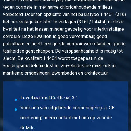
Artikelnummer
tegen corrosie in met name chloridehoudende milieus
2410-0036-17
verbeterd. Door ten opzichte van het basistype 1.4401 (316)
Omschrijving
het percentage koolstof te verlagen (316L/1.4404) is deze
Rvs blank zeskant 1.4404 (316L) 17 ca 3 mtr passing h11
kwaliteit na het lassen minder gevoelig voor interkristallijne
corrosie. Deze kwaliteit is goed vervormbaar, goed
Stuks gewicht in kg
polijstbaar en heeft een goede corrosieweerstand en goede
Bruto prijs
taaiheidseigenschappen. De verspaanbaarheid is matig tot
Selecteer
slecht. De kwaliteit 1.4404 wordt toegepast in de
voedingsmiddelenindustrie, zuivelindustrie maar ook in
Artikelnummer
maritieme omgevingen, zwembaden en architectuur.
2410-0036-19
Omschrijving
Rvs blank zeskant 1.4404 (316L) 19 ca 3 mtr passing h11
Leverbaar met Certficaat 3.1
Stuks gewicht in kg
Voorzien van uitgebreide normeringen (o.a. CE
Bruto prijs
normering) neem contact met ons op voor de
Selecteer
details
Artikelnummer