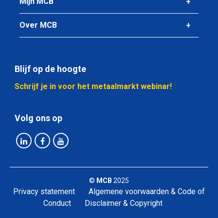
Mijn MCB
2410-0036-27
Omschrijving
Over MCB
Rvs blank zeskant 1.4404 (316L) 27 ca 3 mtr passing h11
Stuks gewicht in kg
Bruto prijs
Blijf op de hoogte
Selecteer
Schrijf je in voor het metaalmarkt webinar!
Artikelnummer
2410-0036-30
Volg ons op
Omschrijving
Rvs blank zeskant 1.4404 (316L) 30 ca 3 mtr passing h11
Stuks gewicht in kg
Bruto prijs
©
MCB
2025
Selecteer
Privacy statement
Algemene voorwaarden & Code of
Conduct
Disclaimer & Copyright
Artikelnummer
2410-0036-32