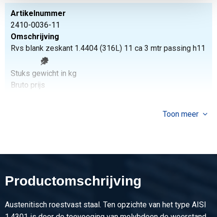
Artikelnummer
2410-0036-11
Omschrijving
Rvs blank zeskant 1.4404 (316L) 11 ca 3 mtr passing h11
Stuks gewicht in kg
Bruto prijs
Selecteer
Toon meer
Artikelnummer
2410-0036-14
Omschrijving
Rvs blank zeskant 1.4404 (316L) 14 ca 3 mtr passing h11
Productomschrijving
Stuks gewicht in kg
Bruto prijs
Selecteer
Austenitisch roestvast staal. Ten opzichte van het type AISI
1.4301 is door de toevoeging van molybdeen de weerstand