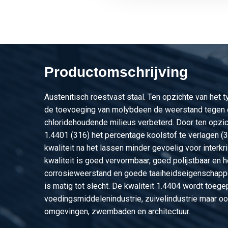
2410-0031-40
Rvs blank vierkant 1.
2410-0031-50
Rvs blank vierkant 1.
2410-0031-60
Rvs blank vierkant 1.
Productomschrijving
Austenitisch roestvast staal. Ten opzichte van het 
de toevoeging van molybdeen de weerstand tegen 
chloridehoudende milieus verbeterd. Door ten opzic
1.4401 (316) het percentage koolstof te verlagen (
kwaliteit na het lassen minder gevoelig voor interkri
kwaliteit is goed vervormbaar, goed polijstbaar en 
corrosieweerstand en goede taaiheidseigenschapp
is matig tot slecht. De kwaliteit 1.4404 wordt toege
voedingsmiddelenindustrie, zuivelindustrie maar oo
omgevingen, zwembaden en architectuur.