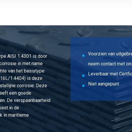
4404 (316L) 40 ca 3 mtr passing h11
4404 (316L) 50 ca 3 mtr passing h11
4404 (316L) 60 ca 3 mtr passing h11
Voorzien van uitgebr
type AISI 1.4301 is door
corrosie in met name
neem contact met ons
hte van het basistype
Leverbaar met Certfic
316L/1.4404) is deze
Niet aangepunt
stallijne corrosie. Deze
heeft een goede
en. De verspaanbaarheid
past in de
k in maritieme