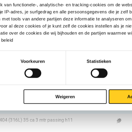
van functionele-, analytische- en tracking-cookies om de websi
4404 (316L) 8 ca 3 mtr passing h11
 je IP-adres, je surfgedrag en alle persoonsgegevens die je zelf b
met tools van andere partijen deze informatie te analyseren om
4404 (316L) 10 ca 3 mtr passing h11
r al deze cookies of je kunt zelf de cookies instellen als je niet
matie over de cookies die wij bijhouden en de partijen waarmee w
4404 (316L) 12 ca 3 mtr passing h11
beleid
4404 (316L) 15 ca 3 mtr passing h11
Voorkeuren
Statistieken
4404 (316L) 16 ca 3 mtr passing h11
4404 (316L) 20 ca 3 mtr passing h11
4404 (316L) 25 ca 3 mtr passing h11
Weigeren
Ac
4404 (316L) 30 ca 3 mtr passing h11
4404 (316L) 35 ca 3 mtr passing h11