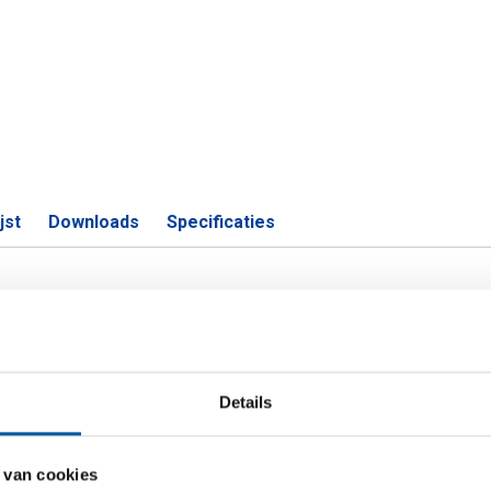
jst
Downloads
Specificaties
4 (316L) blank passing h11 vierkan
Details
S
4404 (316L) 6 ca 3 mtr passing h11
 van cookies