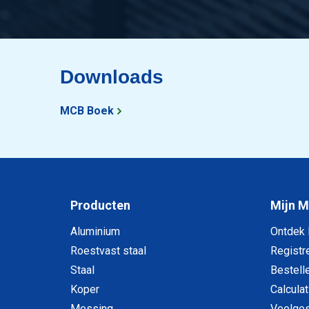
Downloads
MCB Boek
Producten
Mijn 
Aluminium
Ontdek
Roestvast staal
Registr
Staal
Bestell
Koper
Calculat
Messing
Veelges