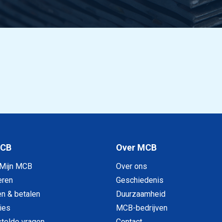
MCB
Over MCB
 Mijn MCB
Over ons
eren
Geschiedenis
en & betalen
Duurzaamheid
ies
MCB-bedrijven
telde vragen
Contact