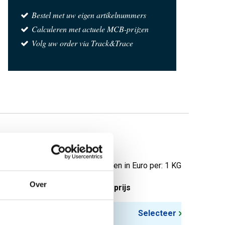
Bestel met uw eigen artikelnummers
Calculeren met actuele MCB-prijzen
Volg uw order via Track&Trace
t
Prijzen in Euro per: 1 KG
Over
tuks gewicht in kg
Bruto prijs
Selecteer