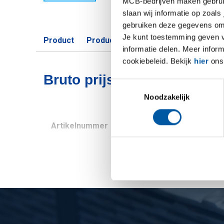
MCB-bedrijven maken gebruik 
slaan wij informatie op zoals
gebruiken deze gegevens om 
Je kunt toestemming geven voo
Product
Product omschrijving
Bruto prijsli
informatie delen. Meer infor
cookiebeleid. Bekijk
hier
ons 
Bruto prijslijst: Rvs hitte
Toestemmingsselectie
Noodzakelijk
Artikelnummer
Omschrijving