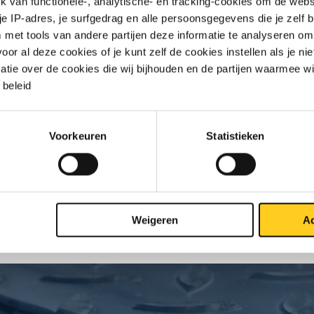
van functionele-, analytische- en tracking-cookies om de websi
 je IP-adres, je surfgedrag en alle persoonsgegevens die je zelf b
met tools van andere partijen deze informatie te analyseren om
r al deze cookies of je kunt zelf de cookies instellen als je niet
jst
Downloads
Specificaties
matie over de cookies die wij bijhouden en de partijen waarmee w
beleid
vast warmgewalst rond
Voorkeuren
Statistieken
S
Weigeren
Ac