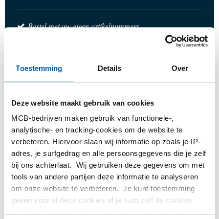
Bestel met uw eigen artikelnummers
Calculeren met actuele MCB-prijzen
Volg uw order via Track&Trace
Toestemming
Details
Over
Deze website maakt gebruik van cookies
Product
Product omschrijving
Bruto prijslijst
MCB-bedrijven maken gebruik van functionele-,
analytische- en tracking-cookies om de website te
Downloads
Specificaties
verbeteren. Hiervoor slaan wij informatie op zoals je IP-
adres, je surfgedrag en alle persoonsgegevens die je zelf
bij ons achterlaat. Wij gebruiken deze gegevens om met
Bruto prijslijst: Rvs 1.4841
tools van andere partijen deze informatie te analyseren
blank passing h9 rond hittevast
om onze website te verbeteren. Je kunt toestemming
geven voor al deze cookies of je kunt zelf de cookies
Prijzen in Euro per: 1 KG
instellen als je niet wilt dat wij bepaalde informatie delen.