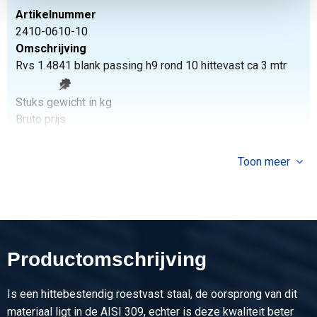
Artikelnummer
2410-0610-10
Omschrijving
Rvs 1.4841 blank passing h9 rond 10 hittevast ca 3 mtr
Stuks gewicht in kg
Bruto prijs
Selecteer
Toon meer
Artikelnummer
2410-0610-12
Omschrijving
Rvs 1.4841 blank passing h9 rond 12 hittevast ca 3 mtr
Productomschrijving
Stuks gewicht in kg
Bruto prijs
Selecteer
Is een hittebestendig roestvast staal, de oorsprong van dit
materiaal ligt in de AISI 309, echter is deze kwaliteit beter