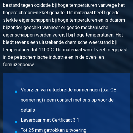
Artikelnummer
bestand tegen oxidatie bij hoge temperaturen vanwege het
2410-0610-15
hogere chroom-nikkel gehalte. Dit materiaal heeft goede
Omschrijving
sterkte eigenschappen bij hoge temperaturen en is daarom
Rvs 1.4841 blank passing h9 rond 15 hittevast ca 3 mtr
bijzonder geschikt wanneer er goede mechanische
eigenschappen worden vereist bij hoge temperaturen. Het
Stuks gewicht in kg
biedt tevens een uitstekende chemische weerstand bij
Bruto prijs
temperaturen tot 1100˚C. Dit materiaal wordt veel toegepast
Selecteer
in de petrochemische industrie en in de oven- en
fornuizenbouw.
Artikelnummer
2410-0610-18
Omschrijving
Rvs 1.4841 blank passing h9 rond 18 hittevast ca 3 mtr
Voorzien van uitgebreide normeringen (o.a. CE
normering) neem contact met ons op voor de
Stuks gewicht in kg
details
Bruto prijs
Selecteer
Leverbaar met Certficaat 3.1
Tot 25 mm getrokken uitvoering
Artikelnummer