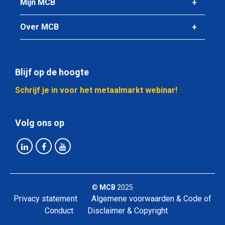
2410-0610-30
Mijn MCB
Omschrijving
Rvs 1.4841 blank passing h9 rond 30 hittevast ca 3 mtr
Over MCB
Stuks gewicht in kg
Bruto prijs
Blijf op de hoogte
Selecteer
Schrijf je in voor het metaalmarkt webinar!
Volg ons op
©
MCB
2025
Privacy statement
Algemene voorwaarden & Code of
Conduct
Disclaimer & Copyright