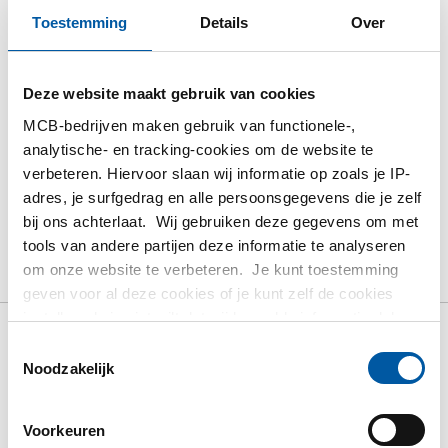
Toestemming
Details
Over
Bestel met uw eigen artikelnummers
Calculeren met actuele MCB-prijzen
Deze website maakt gebruik van cookies
Volg uw order via Track&Trace
MCB-bedrijven maken gebruik van functionele-,
analytische- en tracking-cookies om de website te
verbeteren. Hiervoor slaan wij informatie op zoals je IP-
adres, je surfgedrag en alle persoonsgegevens die je zelf
bij ons achterlaat. Wij gebruiken deze gegevens om met
Product
Product omschrijving
Bruto prijslijst
tools van andere partijen deze informatie te analyseren
om onze website te verbeteren. Je kunt toestemming
Downloads
Specificaties
geven voor al deze cookies of je kunt zelf de cookies
instellen als je niet wilt dat wij bepaalde informatie delen.
Meer informatie over de cookies die wij bijhouden en de
Toestemmingsselectie
Bruto prijslijst: Rvs 1.4529
partijen waarmee wij samenwerken vind je in ons
Noodzakelijk
warmgewalst rond geschild
cookiebeleid. Bekijk
hier
ons beleid
gegloeid
Voorkeuren