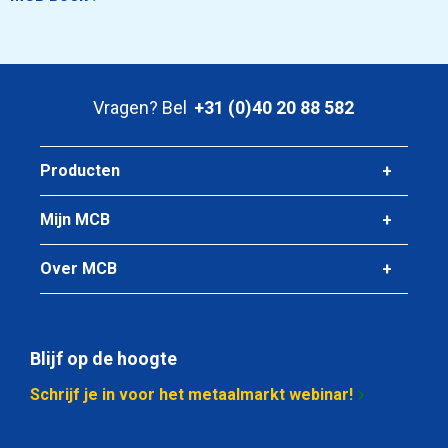
Artikelnummer
2400-0390-70
Omschrijving
Rvs 1.4529 warmgewalst rond 70 geschild gegloeid ca 6
mtr
Vragen? Bel
+31 (0)40 20 88 582
Stuks gewicht in kg
Bruto prijs
Producten
Selecteer
Mijn MCB
Artikelnummer
2400-0390-80
Over MCB
Omschrijving
Rvs 1.4529 warmgewalst rond 80 geschild gegloeid ca 6
mtr
Stuks gewicht in kg
Blijf op de hoogte
Bruto prijs
Selecteer
Schrijf je in voor het metaalmarkt webinar!
Artikelnummer