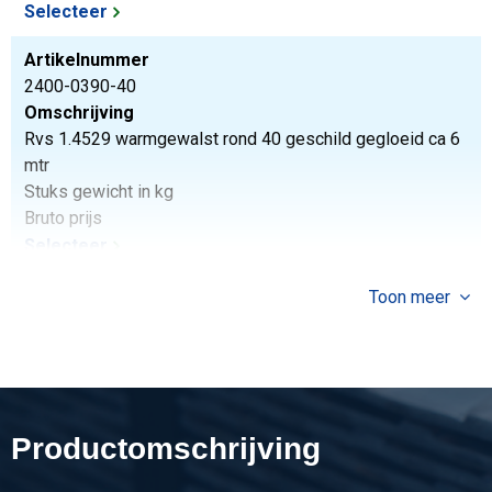
Selecteer
Artikelnummer
2400-0390-40
Omschrijving
Rvs 1.4529 warmgewalst rond 40 geschild gegloeid ca 6
mtr
Stuks gewicht in kg
Bruto prijs
Selecteer
Artikelnummer
Toon meer
2400-0390-50
Omschrijving
Rvs 1.4529 warmgewalst rond 50 geschild gegloeid ca 6
mtr
Stuks gewicht in kg
Productomschrijving
Bruto prijs
Selecteer