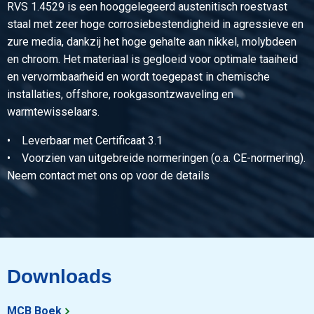
RVS 1.4529 is een hooggelegeerd austenitisch roestvast
Artikelnummer
staal met zeer hoge corrosiebestendigheid in agressieve en
2400-0390-60
zure media, dankzij het hoge gehalte aan nikkel, molybdeen
Omschrijving
en chroom. Het materiaal is gegloeid voor optimale taaiheid
Rvs 1.4529 warmgewalst rond 60 geschild gegloeid ca 6
en vervormbaarheid en wordt toegepast in chemische
mtr
installaties, offshore, rookgasontzwaveling en
Stuks gewicht in kg
warmtewisselaars.
Bruto prijs
• Leverbaar met Certificaat 3.1
Selecteer
• Voorzien van uitgebreide normeringen (o.a. CE-normering).
Artikelnummer
Neem contact met ons op voor de details
2400-0390-65
Omschrijving
Rvs 1.4529 warmgewalst rond 65 geschild gegloeid ca 6
mtr
Stuks gewicht in kg
Downloads
Bruto prijs
Selecteer
MCB Boek