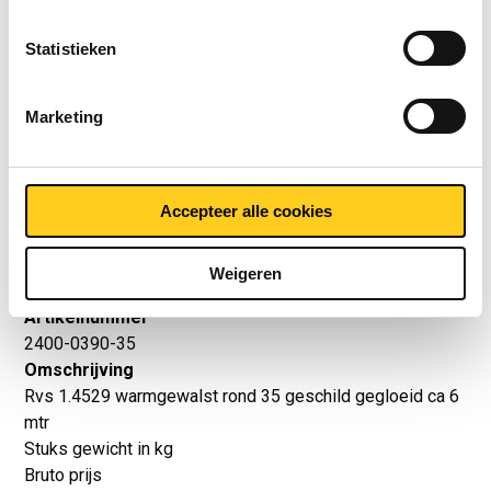
Prijzen in Euro per: 0
Statistieken
Artikelnummer
2400-0390-30
Marketing
Omschrijving
Rvs 1.4529 warmgewalst rond 30 geschild gegloeid ca 6
mtr
Accepteer alle cookies
Stuks gewicht in kg
Bruto prijs
Selecteer
Weigeren
Artikelnummer
2400-0390-35
Omschrijving
Rvs 1.4529 warmgewalst rond 35 geschild gegloeid ca 6
mtr
Stuks gewicht in kg
Bruto prijs