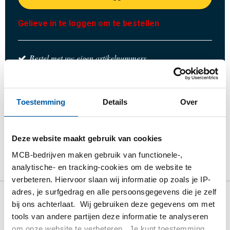
Gelieve in te loggen om te bestellen
Bestel met uw eigen artikelnummers
Calculeren met actuele MCB-prijzen
Volg uw order via Track&Trace
Toestemming
Details
Over
Deze website maakt gebruik van cookies
Product
Product omschrijving
Bruto prijslijst
MCB-bedrijven maken gebruik van functionele-,
analytische- en tracking-cookies om de website te
Downloads
Specificaties
verbeteren. Hiervoor slaan wij informatie op zoals je IP-
adres, je surfgedrag en alle persoonsgegevens die je zelf
bij ons achterlaat. Wij gebruiken deze gegevens om met
Bruto prijslijst: Rvs 1.4034
tools van andere partijen deze informatie te analyseren
warmgewalst rond
om onze website te verbeteren. Je kunt toestemming