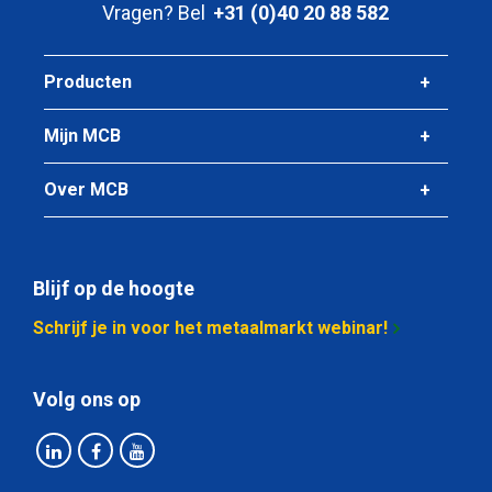
Vragen? Bel
+31 (0)40 20 88 582
2400-0190-55
Omschrijving
Rvs 1.4034 warmgewalst rond 55 mm ca 6 mtr gegloeid
Producten
geschild
Mijn MCB
Stuks gewicht in kg
Bruto prijs
Over MCB
Selecteer
Artikelnummer
2400-0190-60
Blijf op de hoogte
Omschrijving
Schrijf je in voor het metaalmarkt webinar!
Rvs 1.4034 warmgewalst rond 60 mm ca 6 mtr gegloeid
geschild
Volg ons op
Stuks gewicht in kg
Bruto prijs
Selecteer