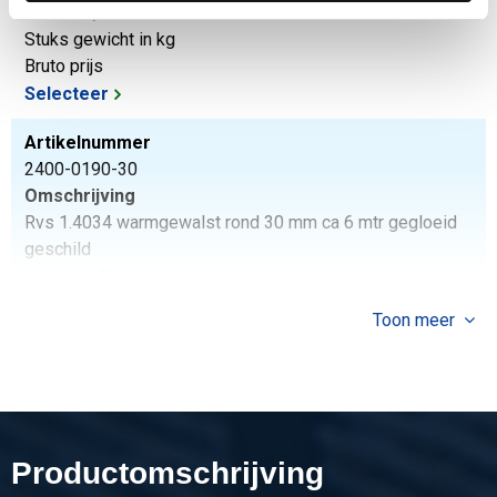
Stuks gewicht in kg
Bruto prijs
Selecteer
Artikelnummer
2400-0190-30
Omschrijving
Rvs 1.4034 warmgewalst rond 30 mm ca 6 mtr gegloeid
geschild
Stuks gewicht in kg
Toon meer
Bruto prijs
Selecteer
Artikelnummer
2400-0190-35
Omschrijving
Productomschrijving
Rvs 1.4034 warmgewalst rond 35 mm ca 6 mtr gegloeid