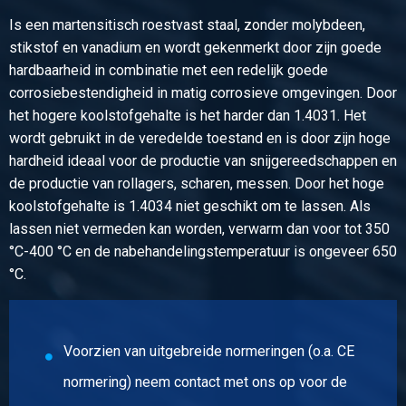
geschild
Is een martensitisch roestvast staal, zonder molybdeen,
stikstof en vanadium en wordt gekenmerkt door zijn goede
Stuks gewicht in kg
hardbaarheid in combinatie met een redelijk goede
Bruto prijs
corrosiebestendigheid in matig corrosieve omgevingen. Door
Selecteer
het hogere koolstofgehalte is het harder dan 1.4031. Het
wordt gebruikt in de veredelde toestand en is door zijn hoge
Artikelnummer
hardheid ideaal voor de productie van snijgereedschappen en
2400-0190-40
de productie van rollagers, scharen, messen. Door het hoge
Omschrijving
koolstofgehalte is 1.4034 niet geschikt om te lassen. Als
Rvs 1.4034 warmgewalst rond 40 mm ca 6 mtr gegloeid
lassen niet vermeden kan worden, verwarm dan voor tot 350
geschild
°C-400 °C en de nabehandelingstemperatuur is ongeveer 650
°C.
Stuks gewicht in kg
Bruto prijs
Selecteer
Voorzien van uitgebreide normeringen (o.a. CE
Artikelnummer
normering) neem contact met ons op voor de
2400-0190-45