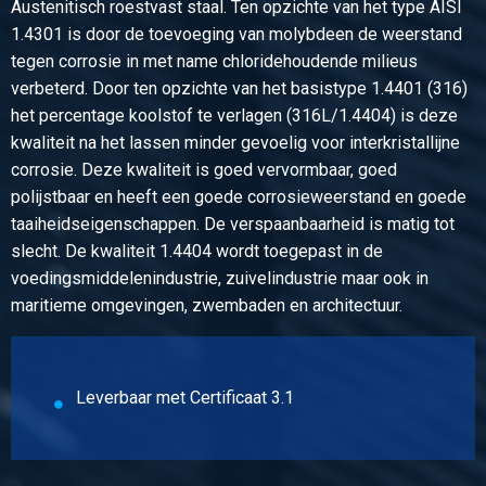
Selecteer
Austenitisch roestvast staal. Ten opzichte van het type AISI
1.4301 is door de toevoeging van molybdeen de weerstand
Artikelnummer
tegen corrosie in met name chloridehoudende milieus
2450-0122-503
verbeterd. Door ten opzichte van het basistype 1.4401 (316)
Omschrijving
het percentage koolstof te verlagen (316L/1.4404) is deze
Rvs geslit plat 1.4404 (316L) 50x3 mm ca 4 mtr
kwaliteit na het lassen minder gevoelig voor interkristallijne
corrosie. Deze kwaliteit is goed vervormbaar, goed
Stuks gewicht in kg
polijstbaar en heeft een goede corrosieweerstand en goede
Bruto prijs
taaiheidseigenschappen. De verspaanbaarheid is matig tot
Selecteer
slecht. De kwaliteit 1.4404 wordt toegepast in de
voedingsmiddelenindustrie, zuivelindustrie maar ook in
Artikelnummer
maritieme omgevingen, zwembaden en architectuur.
2450-0122-603
Omschrijving
Rvs geslit plat 1.4404 (316L) 60x3 mm ca 4 mtr
Leverbaar met Certificaat 3.1
Stuks gewicht in kg
Bruto prijs
Selecteer