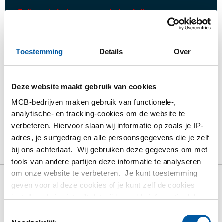
Gelieve in te loggen om te bestellen
Bestel met uw eigen artikelnummers
Toestemming
Details
Over
Calculeren met actuele MCB-prijzen
Volg uw order via Track&Trace
Deze website maakt gebruik van cookies
MCB-bedrijven maken gebruik van functionele-,
analytische- en tracking-cookies om de website te
verbeteren. Hiervoor slaan wij informatie op zoals je IP-
Product
Product omschrijving
Bruto prijslijst
adres, je surfgedrag en alle persoonsgegevens die je zelf
bij ons achterlaat. Wij gebruiken deze gegevens om met
Downloads
Specificaties
tools van andere partijen deze informatie te analyseren
om onze website te verbeteren. Je kunt toestemming
geven voor al deze cookies of je kunt zelf de cookies
Bruto prijslijst: Rvs 1.4404
instellen als je niet wilt dat wij bepaalde informatie delen.
(316L) geslit plat
Meer informatie over de cookies die wij bijhouden en de
Toestemmingsselectie
partijen waarmee wij samenwerken vind je in ons