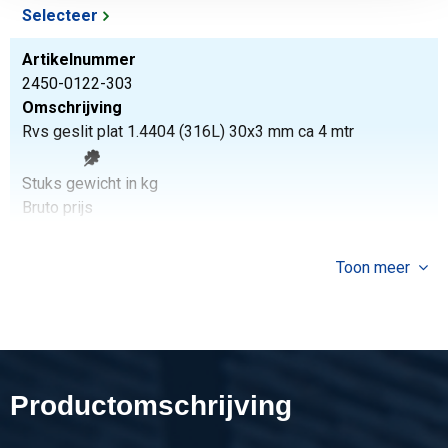
Selecteer
Artikelnummer
2450-0122-303
Omschrijving
Rvs geslit plat 1.4404 (316L) 30x3 mm ca 4 mtr
Stuks gewicht in kg
Bruto prijs
Selecteer
Toon meer
Artikelnummer
2450-0122-403
Omschrijving
Rvs geslit plat 1.4404 (316L) 40x3 mm ca 4 mtr
Productomschrijving
Stuks gewicht in kg
Bruto prijs