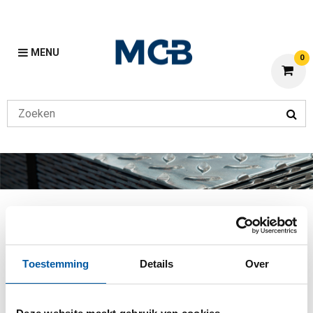
MENU
0
Halfrond
Vorige
Home
Halfrond
Toestemming
Details
Over