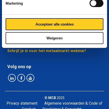
Marketing
Mijn MCB
Over MCB
Accepteer alle cookies
Weigeren
Blijf op de hoogte
Schrijf je in voor het metaalmarkt webinar!
Volg ons op
©
MCB
2025
Privacy statement
Algemene voorwaarden & Code of