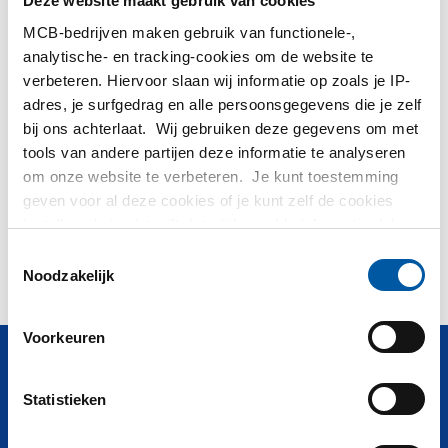
Deze website maakt gebruik van cookies
MCB-bedrijven maken gebruik van functionele-,
Hulp nodig?
analytische- en tracking-cookies om de website te
verbeteren. Hiervoor slaan wij informatie op zoals je IP-
Meer informatie over de soorten alumunium platen.
adres, je surfgedrag en alle persoonsgegevens die je zelf
Lees meer
bij ons achterlaat. Wij gebruiken deze gegevens om met
tools van andere partijen deze informatie te analyseren
om onze website te verbeteren. Je kunt toestemming
Geen producten gevonden binnen: Halfrond
geven voor al deze cookies of je kunt zelf de cookies
instellen als je niet wilt dat wij bepaalde informatie delen.
Kunt u niet vinden wat u zoekt? Onze
Afdeling Verkoop
Meer informatie over de cookies die wij bijhouden en de
Toestemmingsselectie
helpt u graag!
partijen waarmee wij samenwerken vind je in ons
Noodzakelijk
cookiebeleid. Bekijk
hier
ons beleid
Voorkeuren
Vragen? Bel
+31 (0)40 20 88 582
Statistieken
Producten