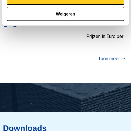
Bruto prijslijst: Rvs 1.4462
(Duplex) gelaste ronde buis
Weigeren
gegloeid
Prijzen in Euro per: 1
Toon meer
Downloads