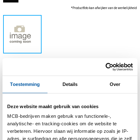
*Productfoto kan afwijken van de werkelijkheid
Verfijn uw selectie of selecteer een product uit de
Toestemming
Details
Over
bruto prijslijst
Deze website maakt gebruik van cookies
Aantal:
Eenheid:
MCB-bedrijven maken gebruik van functionele-,
analytische- en tracking-cookies om de website te
verbeteren. Hiervoor slaan wij informatie op zoals je IP-
adres, je surfgedrag en alle persoonsgegevens die je zelf