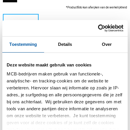
*Productfoto kan afwijken van de werkelijkheid
Toestemming
Details
Over
Deze website maakt gebruik van cookies
MCB-bedrijven maken gebruik van functionele-,
Dit product kan niet online besteld worden, voor
analytische- en tracking-cookies om de website te
meer informatie kunt u afdeling Verkoop
verbeteren. Hiervoor slaan wij informatie op zoals je IP-
contacteren.
adres, je surfgedrag en alle persoonsgegevens die je zelf
bij ons achterlaat. Wij gebruiken deze gegevens om met
tools van andere partijen deze informatie te analyseren
Bestel met uw eigen artikelnummers
om onze website te verbeteren. Je kunt toestemming
Calculeren met actuele MCB-prijzen
geven voor al deze cookies of je kunt zelf de cookies
Volg uw order via Track&Trace
instellen als je niet wilt dat wij bepaalde informatie delen.