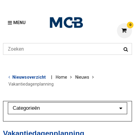
MENU
0
Nieuwsoverzicht
Home
Nieuws
Vakantiedagenplanning
Categorieën
Branchebarometer
Mijn MCB
Vakantiedagenplanning
Overig