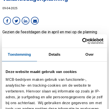
Services
09-04-2025
Staal
Werken bij MCB
Gezien de feestdagen die in april en mei op de planning
staan, informeren wij u graag over leveringen en onze
sluitingsdagen. Hieronder vindt u een overzicht:
Toestemming
Details
Over
Goede Vrijdag
(18 april)
Op vrijdag 18 april leveren
wij niet in Duitsland.
Deze website maakt gebruik van cookies
Pasen
(20 en 21 april)
Op maandag 21 april zijn wij
MCB-bedrijven maken gebruik van functionele-,
gesloten en zullen er geen
analytische- en tracking-cookies om de website te
leveringen plaatsvinden.
verbeteren. Hiervoor slaan wij informatie op zoals je IP-
adres, je surfgedrag en alle persoonsgegevens die je zelf
bij ons achterlaat. Wij gebruiken deze gegevens om met
Dag van de Arbeid
(1
Op donderdag 1 mei en
tools van andere partijen deze informatie te analyseren