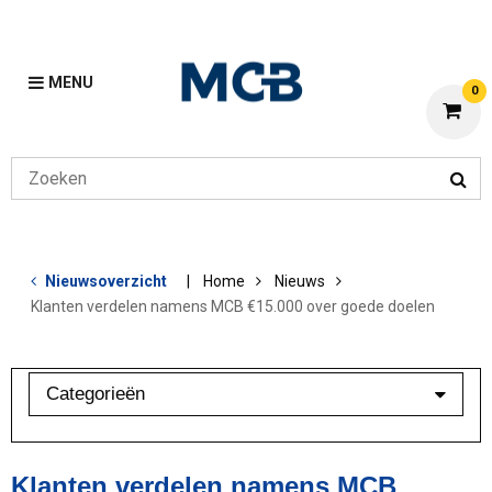
MENU
0
Nieuwsoverzicht
Home
Nieuws
Klanten verdelen namens MCB €15.000 over goede doelen
Categorieën
Branchebarometer
Mijn MCB
Klanten verdelen namens MCB
Overig