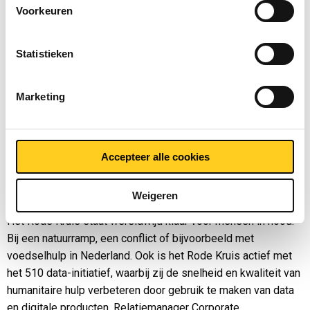
Voorkeuren
Minder plastic
De Plastic Soup Foundation was online aanwezig bij de
Statistieken
uitreiking, maar niet minder enthousiast. Senior fundraiser
Simone Willemse: “Met deze mooie bijdrage kunnen wij
plastic vervuiling bij de bron blijven aanpakken. Dit is
Marketing
ontzettend belangrijk, want hoewel er steeds meer bekend is
over de effecten van plastic op het milieu en onze
gezondheid blijft de productie van nieuw plastic
Accepteer alle cookies
onverminderd groeien. Bedankt voor jullie steun!”
Lokale, nationale en internationale hulp
Weigeren
Het Rode Kruis staat wereldwijd klaar voor mensen in nood.
Bij een natuurramp, een conflict of bijvoorbeeld met
voedselhulp in Nederland. Ook is het Rode Kruis actief met
het 510 data-initiatief, waarbij zij de snelheid en kwaliteit van
humanitaire hulp verbeteren door gebruik te maken van data
en digitale producten. Relatiemanager Corporate