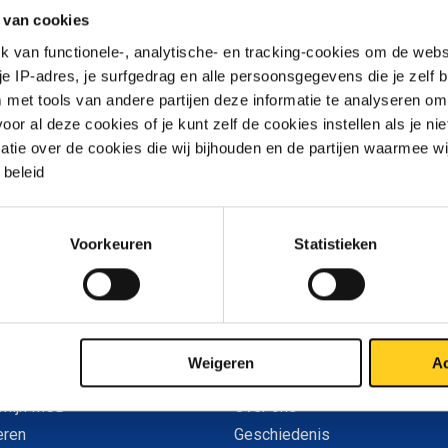
 aan RVS- en aluminium plaatmateriaal geproduceerd om alle
 van cookies
heden van de nieuwe lijn te testen. Op die manier kunnen onze o
e machine goed leren kennen en de werkwijze optimaliseren. H
van functionele-, analytische- en tracking-cookies om de websi
jk, want zo kunnen we de kwaliteit van het eindproduct op het ho
 je IP-adres, je surfgedrag en alle persoonsgegevens die je zelf b
met tools van andere partijen deze informatie te analyseren om
dat u gewend bent van MCB.
r al deze cookies of je kunt zelf de cookies instellen als je niet
e decoiler kan plaatbreedtes knippen tot 2000 mm en diktes v
matie over de cookies die wij bijhouden en de partijen waarmee w
 mm aluminium. Als de output voldoet aan alle kwaliteitseisen, 
beleid
cifiek produceren en schakelen we volledig over op de nieuwe li
rnaar uit om u dan voor grotere formaten RVS en aluminium nog b
 kunnen zijn!
Voorkeuren
Statistieken
Weigeren
Ac
MCB
Over MCB
 Mijn MCB
Over ons
eren
Geschiedenis