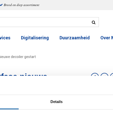
Breed en diep assortiment
vices
Digitalisering
Duurzaamheid
Over
ieuwe decoiler gestart
tfase nieuwe
iler gestart
2
Details
e coils zijn inmiddels verwerkt en de komende maanden wordt e