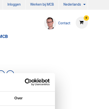
Inloggen
Werken bij MCB
Nederlands
0
Contact
 MCB
Over
en grote