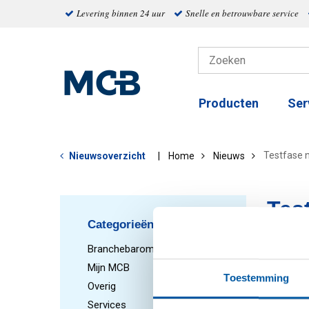
Levering binnen 24 uur
Snelle en betrouwbare service
Producten
Ser
Testfase n
Nieuwsoverzicht
Home
Nieuws
Tes
Categorieën
deco
Branchebarometer
15-07-202
Mijn MCB
Toestemming
Overig
De eerst
Services