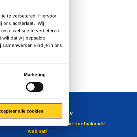
perators
eel
te te verbeteren. Hiervoor
ge niveau
ij ons achterlaat. Wij
 onze website te verbeteren.
 wilt dat wij bepaalde
an 5 mm
ij samenwerken vind je in ons
gaan we
jn. We
eter van
Marketing
cepteer alle cookies
Blijf op de hoogte
Schrijf je in voor het metaalmarkt
webinar!