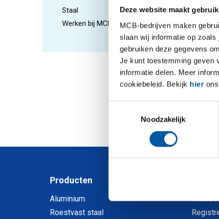
variatie
Deze website maakt gebruik
Staal
mogelijk
Werken bij MCB
de nieuw
MCB-bedrijven maken gebruik 
belangri
slaan wij informatie op zoals
gebruiken deze gegevens om 
krijgen 
Je kunt toestemming geven voo
De nieuw
informatie delen. Meer infor
RVS en 6
cookiebeleid. Bekijk
hier
ons 
klantspe
kijken e
Toestemmingsselectie
dienst te
Noodzakelijk
Producten
Mijn 
Aluminium
Ontdek
Roestvast staal
Registr